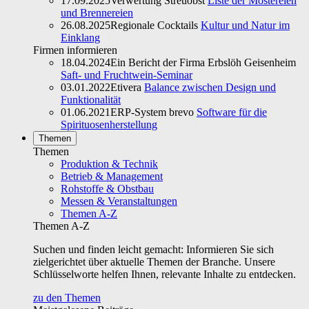
17.09.2025
Verwertung Streuobst
Liste der Mostereien
und Brennereien
26.08.2025
Regionale Cocktails
Kultur und Natur im
Einklang
Firmen informieren
18.04.2024
Ein Bericht der Firma Erbslöh Geisenheim
Saft- und Fruchtwein-Seminar
03.01.2022
Etivera
Balance zwischen Design und
Funktionalität
01.06.2021
ERP-System brevo
Software für die
Spirituosenherstellung
Themen
Themen
Produktion & Technik
Betrieb & Management
Rohstoffe & Obstbau
Messen & Veranstaltungen
Themen A-Z
Themen A-Z
Suchen und finden leicht gemacht: Informieren Sie sich
zielgerichtet über aktuelle Themen der Branche. Unsere
Schlüsselworte helfen Ihnen, relevante Inhalte zu entdecken.
zu den Themen