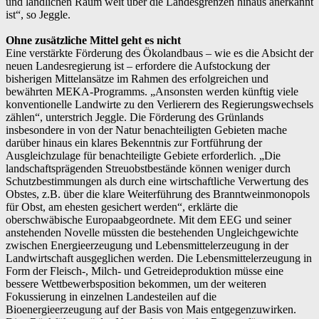
und ländlichen Raum weit über die Landesgrenzen hinaus anerkannt
ist“, so Jeggle.
Ohne zusätzliche Mittel geht es nicht
Eine verstärkte Förderung des Ökolandbaus – wie es die Absicht der
neuen Landesregierung ist – erfordere die Aufstockung der
bisherigen Mittelansätze im Rahmen des erfolgreichen und
bewährten MEKA-Programms. „Ansonsten werden künftig viele
konventionelle Landwirte zu den Verlierern des Regierungswechsels
zählen“, unterstrich Jeggle. Die Förderung des Grünlands
insbesondere in von der Natur benachteiligten Gebieten mache
darüber hinaus ein klares Bekenntnis zur Fortführung der
Ausgleichzulage für benachteiligte Gebiete erforderlich. „Die
landschaftsprägenden Streuobstbestände können weniger durch
Schutzbestimmungen als durch eine wirtschaftliche Verwertung des
Obstes, z.B. über die klare Weiterführung des Branntweinmonopols
für Obst, am ehesten gesichert werden“, erklärte die
oberschwäbische Europaabgeordnete. Mit dem EEG und seiner
anstehenden Novelle müssten die bestehenden Ungleichgewichte
zwischen Energieerzeugung und Lebensmittelerzeugung in der
Landwirtschaft ausgeglichen werden. Die Lebensmittelerzeugung in
Form der Fleisch-, Milch- und Getreideproduktion müsse eine
bessere Wettbewerbsposition bekommen, um der weiteren
Fokussierung in einzelnen Landesteilen auf die
Bioenergieerzeugung auf der Basis von Mais entgegenzuwirken.