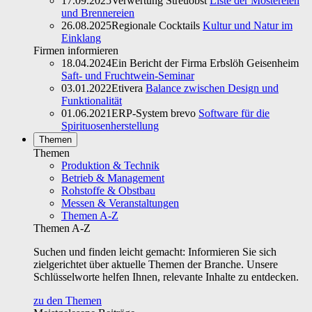
17.09.2025
Verwertung Streuobst
Liste der Mostereien
und Brennereien
26.08.2025
Regionale Cocktails
Kultur und Natur im
Einklang
Firmen informieren
18.04.2024
Ein Bericht der Firma Erbslöh Geisenheim
Saft- und Fruchtwein-Seminar
03.01.2022
Etivera
Balance zwischen Design und
Funktionalität
01.06.2021
ERP-System brevo
Software für die
Spirituosenherstellung
Themen
Themen
Produktion & Technik
Betrieb & Management
Rohstoffe & Obstbau
Messen & Veranstaltungen
Themen A-Z
Themen A-Z
Suchen und finden leicht gemacht: Informieren Sie sich
zielgerichtet über aktuelle Themen der Branche. Unsere
Schlüsselworte helfen Ihnen, relevante Inhalte zu entdecken.
zu den Themen