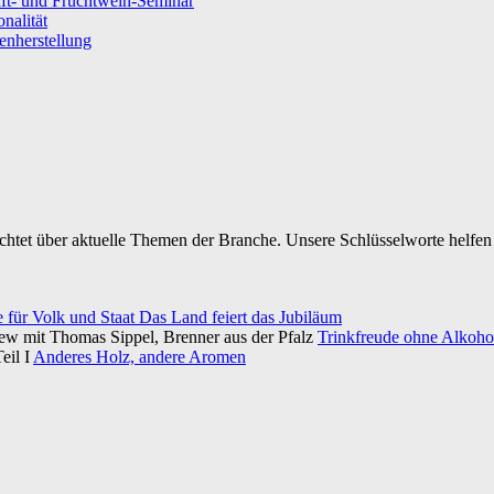
ft- und Fruchtwein-Seminar
nalität
senherstellung
ichtet über aktuelle Themen der Branche. Unsere Schlüsselworte helfen 
e für Volk und Staat Das Land feiert das Jubiläum
iew mit Thomas Sippel, Brenner aus der Pfalz
Trinkfreude ohne Alkohol
eil I
Anderes Holz, andere Aromen