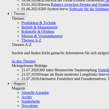
18.04.2024
Ein Bericht der Firma Erbslöh Geisenheim
Sa
03.01.2022
Etivera
Balance zwischen Design und Funktio
01.06.2021
ERP-System brevo
Software für die Spirituo
Themen
Themen
Produktion & Technik
Betrieb & Management
Rohstoffe & Obstbau
Messen & Veranstaltungen
Themen A-Z
Themen A-Z
Suchen und finden leicht gemacht: Informieren Sie sich zielger
zu den Themen
Meistgelesene Beiträge
21.07.2026
300 Jahre Brennrechte Staatsempfang
Vorteil
21.07.2026
Sirupe als Basis moderner Longdrinks Interv
21.07.2026
Alternative Fasshölzer und Fassalternativen, T
Magazin
Magazin
Aktuelle Ausgabe
Archiv
Sonderhefte
Newsletter