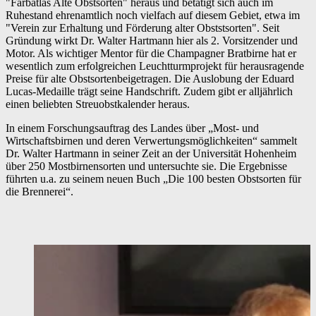
"Farbatlas Alte Obstsorten" heraus und betätigt sich auch im
Ruhestand ehrenamtlich noch vielfach auf diesem Gebiet, etwa im
"Verein zur Erhaltung und Förderung alter Obststsorten". Seit
Gründung wirkt Dr. Walter Hartmann hier als 2. Vorsitzender und
Motor. Als wichtiger Mentor für die Champagner Bratbirne hat er
wesentlich zum erfolgreichen Leuchtturmprojekt für herausragende
Preise für alte Obstsortenbeigetragen. Die Auslobung der Eduard
Lucas-Medaille trägt seine Handschrift. Zudem gibt er alljährlich
einen beliebten Streuobstkalender heraus.
In einem Forschungsauftrag des Landes über „Most- und
Wirtschaftsbirnen und deren Verwertungsmöglichkeiten“ sammelt
Dr. Walter Hartmann in seiner Zeit an der Universität Hohenheim
über 250 Mostbirnensorten und untersuchte sie. Die Ergebnisse
führten u.a. zu seinem neuen Buch „Die 100 besten Obstsorten für
die Brennerei“.