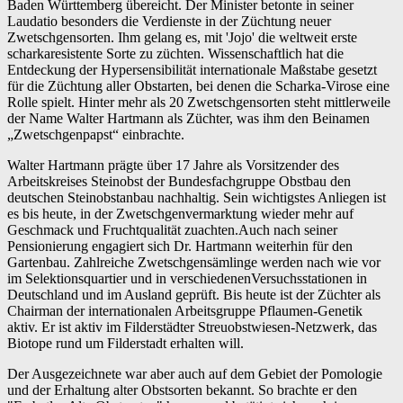
Baden Württemberg übereicht. Der Minister betonte in seiner
Laudatio besonders die Verdienste in der Züchtung neuer
Zwetschgensorten. Ihm gelang es, mit 'Jojo' die weltweit erste
scharkaresistente Sorte zu züchten. Wissenschaftlich hat die
Entdeckung der Hypersensibilität internationale Maßstabe gesetzt
für die Züchtung aller Obstarten, bei denen die Scharka-Virose eine
Rolle spielt. Hinter mehr als 20 Zwetschgensorten steht mittlerweile
der Name Walter Hartmann als Züchter, was ihm den Beinamen
„Zwetschgenpapst“ einbrachte.
Walter Hartmann prägte über 17 Jahre als Vorsitzender des
Arbeitskreises Steinobst der Bundesfachgruppe Obstbau den
deutschen Steinobstanbau nachhaltig. Sein wichtigstes Anliegen ist
es bis heute, in der Zwetschgenvermarktung wieder mehr auf
Geschmack und Fruchtqualität zuachten.Auch nach seiner
Pensionierung engagiert sich Dr. Hartmann weiterhin für den
Gartenbau. Zahlreiche Zwetschgensämlinge werden nach wie vor
im Selektionsquartier und in verschiedenenVersuchsstationen in
Deutschland und im Ausland geprüft. Bis heute ist der Züchter als
Chairman der internationalen Arbeitsgruppe Pflaumen-Genetik
aktiv. Er ist aktiv im Filderstädter Streuobstwiesen-Netzwerk, das
Biotope rund um Filderstadt erhalten will.
Der Ausgezeichnete war aber auch auf dem Gebiet der Pomologie
und der Erhaltung alter Obstsorten bekannt. So brachte er den