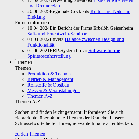
17.09.2025
Verwertung Streuobst
Liste der Mostereien
und Brennereien
26.08.2025
Regionale Cocktails
Kultur und Natur im
Einklang
Firmen informieren
18.04.2024
Ein Bericht der Firma Erbslöh Geisenheim
Saft- und Fruchtwein-Seminar
03.01.2022
Etivera
Balance zwischen Design und
Funktionalität
01.06.2021
ERP-System brevo
Software für die
Spirituosenherstellung
Themen
Themen
Produktion & Technik
Betrieb & Management
Rohstoffe & Obstbau
Messen & Veranstaltungen
Themen A-Z
Themen A-Z
Suchen und finden leicht gemacht: Informieren Sie sich
zielgerichtet über aktuelle Themen der Branche. Unsere
Schlüsselworte helfen Ihnen, relevante Inhalte zu entdecken.
zu den Themen