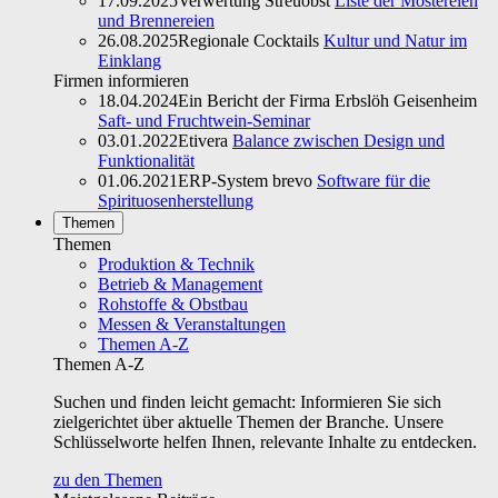
17.09.2025
Verwertung Streuobst
Liste der Mostereien
und Brennereien
26.08.2025
Regionale Cocktails
Kultur und Natur im
Einklang
Firmen informieren
18.04.2024
Ein Bericht der Firma Erbslöh Geisenheim
Saft- und Fruchtwein-Seminar
03.01.2022
Etivera
Balance zwischen Design und
Funktionalität
01.06.2021
ERP-System brevo
Software für die
Spirituosenherstellung
Themen
Themen
Produktion & Technik
Betrieb & Management
Rohstoffe & Obstbau
Messen & Veranstaltungen
Themen A-Z
Themen A-Z
Suchen und finden leicht gemacht: Informieren Sie sich
zielgerichtet über aktuelle Themen der Branche. Unsere
Schlüsselworte helfen Ihnen, relevante Inhalte zu entdecken.
zu den Themen