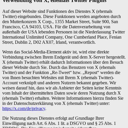
Verwendung von X, ehemals Twitter Plugins
Auf dieser Website sind Funktionen des Dienstes X (ehemals
Twitter) eingebunden. Diese Funktionen werden angeboten durch
den Mutterkonzern X Corp., 1355 Market Street, Suite 900, San
Francisco, CA 94103, USA. Für die Datenverarbeitung von
außerhalb der USA lebenden Personen ist die Niederlassung Twitter
International Unlimited Company, One Cumberland Place, Fenian
Street, Dublin 2, D02 AX07, Irland, verantwortlich.
Wenn das Social-Media-Element aktiv ist, wird eine direkte
Verbindung zwischen Ihrem Endgerät und dem X-Server hergestellt.
X (ehemals Twitter) erhält dadurch Informationen über den Besuch
dieser Website durch Sie. Durch das Benutzen von X (ehemals
Twitter) und der Funktion „Re-Tweet“ bzw. „Repost“ werden die
von Ihnen besuchten Websites mit Ihrem X (ehemals Twitter)-
Account verknüpft und anderen Nutzern bekannt gegeben. Wir
weisen darauf hin, dass wir als Anbieter der Seiten keine Kenntnis
vom Inhalt der übermittelten Daten sowie deren Nutzung durch X
(ehemals Twitter) erhalten. Weitere Informationen hierzu finden Sie
in der Datenschutzerklärung von X (ehemals Twitter) unter:
https://x.com/de/privacy
.
Die Nutzung dieses Dienstes erfolgt auf Grundlage Ihrer
Einwilligung nach Art. 6 Abs. 1 lit. a DSGVO und § 25 Abs. 1