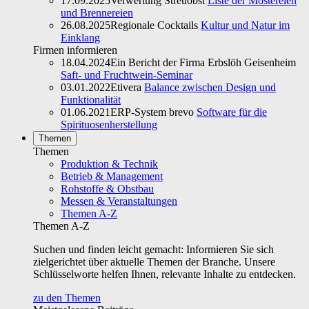
17.09.2025
Verwertung Streuobst
Liste der Mostereien
und Brennereien
26.08.2025
Regionale Cocktails
Kultur und Natur im
Einklang
Firmen informieren
18.04.2024
Ein Bericht der Firma Erbslöh Geisenheim
Saft- und Fruchtwein-Seminar
03.01.2022
Etivera
Balance zwischen Design und
Funktionalität
01.06.2021
ERP-System brevo
Software für die
Spirituosenherstellung
Themen
Themen
Produktion & Technik
Betrieb & Management
Rohstoffe & Obstbau
Messen & Veranstaltungen
Themen A-Z
Themen A-Z
Suchen und finden leicht gemacht: Informieren Sie sich
zielgerichtet über aktuelle Themen der Branche. Unsere
Schlüsselworte helfen Ihnen, relevante Inhalte zu entdecken.
zu den Themen