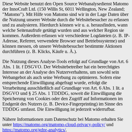
Diese Website benutzt den Open Source Webanalysedienst Matomo
der InnoCraft Ltd. (150 Willis St, 6011 Wellington, New Zealand;
"Matomo"). Mit Hilfe von Matomo sind wir in der Lage Daten über
die Nutzung unserer Website durch die Websitebesucher zu erfassen
und zu analysieren. Hierdurch können wir u. a. herausfinden, wann
welche Seitenaufrufe getätigt wurden und aus welcher Region sie
kommen. Außerdem erfassen wir verschiedene Logdateien (z. B. IP-
Adresse, Referrer, verwendete Browser und Betriebssysteme) und
können messen, ob unsere Websitebesucher bestimmte Aktionen
durchführen (z. B. Klicks, Käufe u. Ä.).
Die Nutzung dieses Analyse-Tools erfolgt auf Grundlage von Art. 6
Abs. 1 lit. f DSGVO. Der Websitebetreiber hat ein berechtigtes
Interesse an der Analyse des Nutzerverhaltens, um sowohl sein
Webangebot als auch seine Werbung zu optimieren. Sofern eine
entsprechende Einwilligung abgefragt wurde, erfolgt die
Verarbeitung ausschließlich auf Grundlage von Art. 6 Abs. 1 lit. a
DSGVO und § 25 Abs. 1 TDDDG, soweit die Einwilligung die
Speicherung von Cookies oder den Zugriff auf Informationen im
Endgerät des Nutzers (z. B. Device-Fingerprinting) im Sinne des
TDDDG umfasst. Die Einwilligung ist jederzeit widerrufbar.
Nähere Informationen zum Datenschutz bei Matomo erhalten Sie
unter
https://matomo.org/matomo-cloud-privacy-policy/
und
https://matomo.org/gdpr-analytics/
.