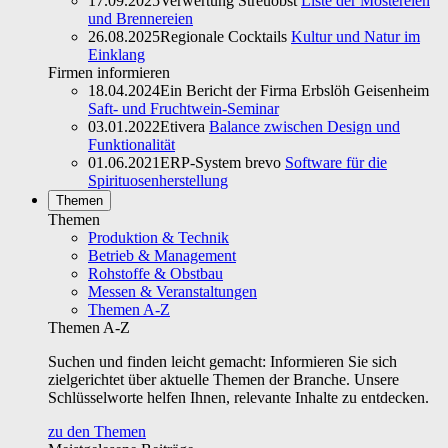
17.09.2025
Verwertung Streuobst
Liste der Mostereien
und Brennereien
26.08.2025
Regionale Cocktails
Kultur und Natur im
Einklang
Firmen informieren
18.04.2024
Ein Bericht der Firma Erbslöh Geisenheim
Saft- und Fruchtwein-Seminar
03.01.2022
Etivera
Balance zwischen Design und
Funktionalität
01.06.2021
ERP-System brevo
Software für die
Spirituosenherstellung
Themen
Themen
Produktion & Technik
Betrieb & Management
Rohstoffe & Obstbau
Messen & Veranstaltungen
Themen A-Z
Themen A-Z
Suchen und finden leicht gemacht: Informieren Sie sich
zielgerichtet über aktuelle Themen der Branche. Unsere
Schlüsselworte helfen Ihnen, relevante Inhalte zu entdecken.
zu den Themen