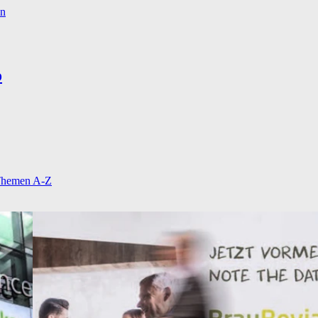
en
o
hemen A-Z