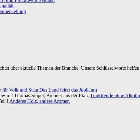
ft- und Fruchtwein-Seminar
nalität
senherstellung
ichtet über aktuelle Themen der Branche. Unsere Schlüsselworte helfen 
e für Volk und Staat Das Land feiert das Jubiläum
iew mit Thomas Sippel, Brenner aus der Pfalz
Trinkfreude ohne Alkohol
eil I
Anderes Holz, andere Aromen