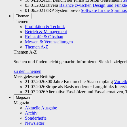
18.04.2024
Ein Bericht der Firma Erbslöh Geisenheim
Sa
03.01.2022
Etivera
Balance zwischen Design und Funktio
01.06.2021
ERP-System brevo
Software für die Spirituo
Themen
Themen
Produktion & Technik
Betrieb & Management
Rohstoffe & Obstbau
Messen & Veranstaltungen
Themen A-Z
Themen A-Z
Suchen und finden leicht gemacht: Informieren Sie sich zielger
zu den Themen
Meistgelesene Beiträge
21.07.2026
300 Jahre Brennrechte Staatsempfang
Vorteil
21.07.2026
Sirupe als Basis moderner Longdrinks Interv
21.07.2026
Alternative Fasshölzer und Fassalternativen, T
Magazin
Magazin
Aktuelle Ausgabe
Archiv
Sonderhefte
Newsletter