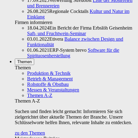
17.09.2025
Verwertung Streuobst
Liste der Mostereien
und Brennereien
26.08.2025
Regionale Cocktails
Kultur und Natur im
Einklang
Firmen informieren
18.04.2024
Ein Bericht der Firma Erbslöh Geisenheim
Saft- und Fruchtwein-Seminar
03.01.2022
Etivera
Balance zwischen Design und
Funktionalität
01.06.2021
ERP-System brevo
Software für die
Spirituosenherstellung
Themen
Themen
Produktion & Technik
Betrieb & Management
Rohstoffe & Obstbau
Messen & Veranstaltungen
Themen A-Z
Themen A-Z
Suchen und finden leicht gemacht: Informieren Sie sich
zielgerichtet über aktuelle Themen der Branche. Unsere
Schlüsselworte helfen Ihnen, relevante Inhalte zu entdecken.
zu den Themen