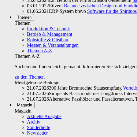
18.04.2024
Ein Bericht der Firma Erbslöh Geisenheim
Sa
03.01.2022
Etivera
Balance zwischen Design und Funktio
01.06.2021
ERP-System brevo
Software für die Spirituo
Themen
Themen
Produktion & Technik
Betrieb & Management
Rohstoffe & Obstbau
Messen & Veranstaltungen
Themen A-Z
Themen A-Z
Suchen und finden leicht gemacht: Informieren Sie sich zielger
zu den Themen
Meistgelesene Beiträge
21.07.2026
300 Jahre Brennrechte Staatsempfang
Vorteil
21.07.2026
Sirupe als Basis moderner Longdrinks Interv
21.07.2026
Alternative Fasshölzer und Fassalternativen, T
Magazin
Magazin
Aktuelle Ausgabe
Archiv
Sonderhefte
Newsletter