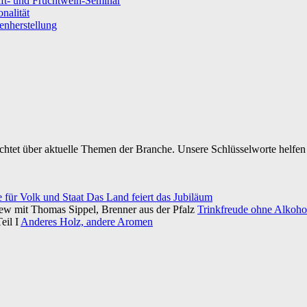
ft- und Fruchtwein-Seminar
nalität
senherstellung
ichtet über aktuelle Themen der Branche. Unsere Schlüsselworte helfen 
e für Volk und Staat Das Land feiert das Jubiläum
iew mit Thomas Sippel, Brenner aus der Pfalz
Trinkfreude ohne Alkohol
eil I
Anderes Holz, andere Aromen