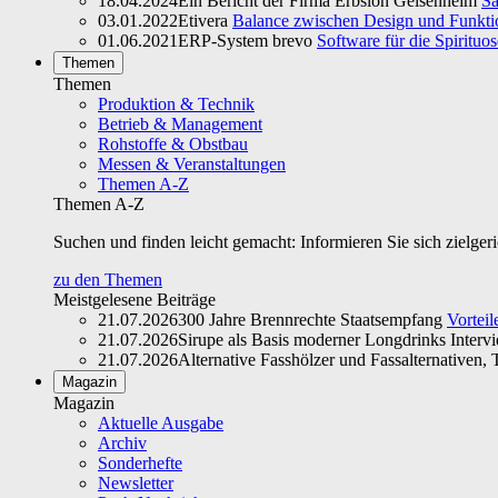
18.04.2024
Ein Bericht der Firma Erbslöh Geisenheim
Sa
03.01.2022
Etivera
Balance zwischen Design und Funktio
01.06.2021
ERP-System brevo
Software für die Spirituo
Themen
Themen
Produktion & Technik
Betrieb & Management
Rohstoffe & Obstbau
Messen & Veranstaltungen
Themen A-Z
Themen A-Z
Suchen und finden leicht gemacht: Informieren Sie sich zielger
zu den Themen
Meistgelesene Beiträge
21.07.2026
300 Jahre Brennrechte Staatsempfang
Vorteil
21.07.2026
Sirupe als Basis moderner Longdrinks Interv
21.07.2026
Alternative Fasshölzer und Fassalternativen, T
Magazin
Magazin
Aktuelle Ausgabe
Archiv
Sonderhefte
Newsletter