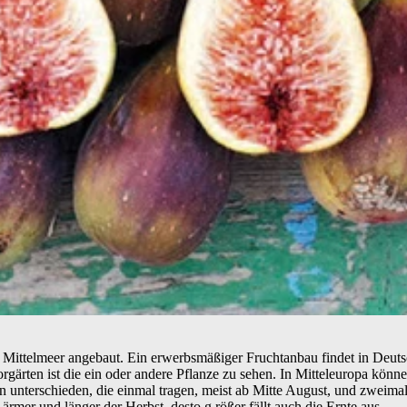
s Mittelmeer angebaut. Ein erwerbsmäßiger Fruchtanbau findet in Deutsc
ärten ist die ein oder andere Pflanze zu sehen. In Mitteleuropa können
unterschieden, die einmal tragen, meist ab Mitte August, und zweimal 
rmer und länger der Herbst, desto g rößer fällt auch die Ernte aus....