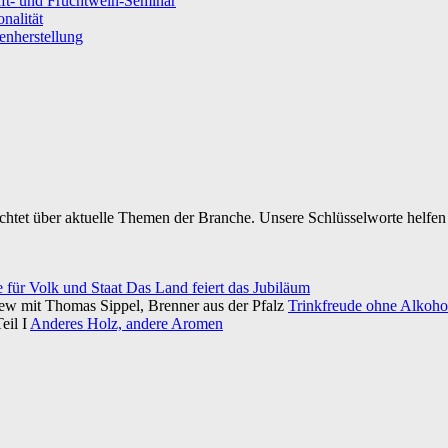
ft- und Fruchtwein-Seminar
nalität
senherstellung
ichtet über aktuelle Themen der Branche. Unsere Schlüsselworte helfen 
e für Volk und Staat Das Land feiert das Jubiläum
iew mit Thomas Sippel, Brenner aus der Pfalz
Trinkfreude ohne Alkohol
eil I
Anderes Holz, andere Aromen