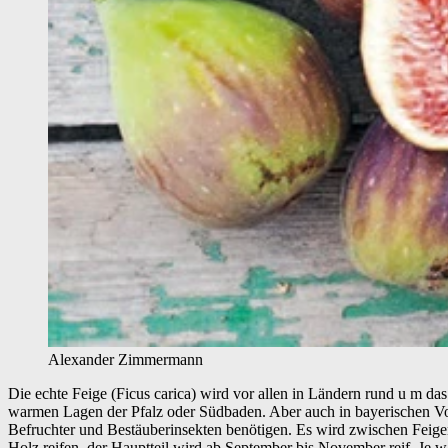
Alexander Zimmermann
Die echte Feige (Ficus carica) wird vor allen in Ländern rund u m da
warmen Lagen der Pfalz oder Südbaden. Aber auch in bayerischen Vorg
Befruchter und Bestäuberinsekten benötigen. Es wird zwischen Feigen 
Holz reifen, der Hauptteil wird ab September bis November reif. Je w ä