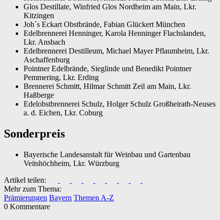
Glos Destillate, Winfried Glos Nordheim am Main, Lkr.
Kitzingen
Joh´s Eckart Obstbrände, Fabian Glückert München
Edelbrennerei Henninger, Karola Henninger Flachslanden,
Lkr. Ansbach
Edelbrennerei Destilleum, Michael Mayer Pflaumheim, Lkr.
Aschaffenburg
Pointner Edelbrände, Sieglinde und Benedikt Pointner
Pemmering, Lkr. Erding
Brennerei Schmitt, Hilmar Schmitt Zeil am Main, Lkr.
Haßberge
Edelobstbrennerei Schulz, Holger Schulz Großheirath-Neuses
a. d. Eichen, Lkr. Coburg
Sonderpreis
Bayerische Landesanstalt für Weinbau und Gartenbau
Veitshöchheim, Lkr. Würzburg
Artikel teilen:
Mehr zum Thema:
Prämierungen
Bayern
Themen A-Z
0 Kommentare