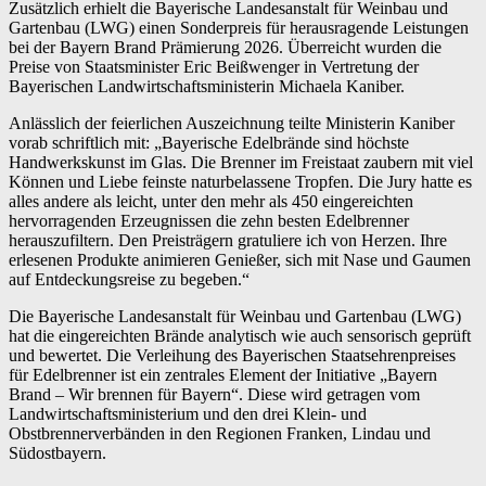
Zusätzlich erhielt die Bayerische Landesanstalt für Weinbau und
Gartenbau (LWG) einen Sonderpreis für herausragende Leistungen
bei der Bayern Brand Prämierung 2026. Überreicht wurden die
Preise von Staatsminister Eric Beißwenger in Vertretung der
Bayerischen Landwirtschaftsministerin Michaela Kaniber.
Anlässlich der feierlichen Auszeichnung teilte Ministerin Kaniber
vorab schriftlich mit: „Bayerische Edelbrände sind höchste
Handwerkskunst im Glas. Die Brenner im Freistaat zaubern mit viel
Können und Liebe feinste naturbelassene Tropfen. Die Jury hatte es
alles andere als leicht, unter den mehr als 450 eingereichten
hervorragenden Erzeugnissen die zehn besten Edelbrenner
herauszufiltern. Den Preisträgern gratuliere ich von Herzen. Ihre
erlesenen Produkte animieren Genießer, sich mit Nase und Gaumen
auf Entdeckungsreise zu begeben.“
Die Bayerische Landesanstalt für Weinbau und Gartenbau (LWG)
hat die eingereichten Brände analytisch wie auch sensorisch geprüft
und bewertet. Die Verleihung des Bayerischen Staatsehrenpreises
für Edelbrenner ist ein zentrales Element der Initiative „Bayern
Brand – Wir brennen für Bayern“. Diese wird getragen vom
Landwirtschaftsministerium und den drei Klein- und
Obstbrennerverbänden in den Regionen Franken, Lindau und
Südostbayern.