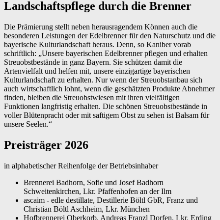
Landschaftspflege durch die Brenner
Die Prämierung stellt neben herausragendem Können auch die
besonderen Leistungen der Edelbrenner für den Naturschutz und die
bayerische Kulturlandschaft heraus. Denn, so Kaniber vorab
schriftlich: „Unsere bayerischen Edelbrenner pflegen und erhalten
Streuobstbestände in ganz Bayern. Sie schützen damit die
Artenvielfalt und helfen mit, unsere einzigartige bayerischen
Kulturlandschaft zu erhalten. Nur wenn der Streuobstanbau sich
auch wirtschaftlich lohnt, wenn die geschätzten Produkte Abnehmer
finden, bleiben die Streuobstwiesen mit ihren vielfältigen
Funktionen langfristig erhalten. Die schönen Streuobstbestände in
voller Blütenpracht oder mit saftigem Obst zu sehen ist Balsam für
unsere Seelen.“
Preisträger 2026
in alphabetischer Reihenfolge der Betriebsinhaber
Brennerei Badhorn, Sofie und Josef Badhorn
Schweitenkirchen, Lkr. Pfaffenhofen an der Ilm
ascaim - edle destillate, Destillerie Böltl GbR, Franz und
Christian Böltl Aschheim, Lkr. München
Hofbrennerei Oberkorb, Andreas Franzl Dorfen, Lkr. Erding