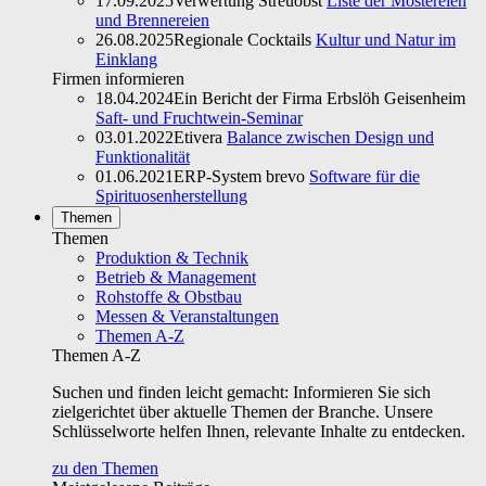
17.09.2025
Verwertung Streuobst
Liste der Mostereien
und Brennereien
26.08.2025
Regionale Cocktails
Kultur und Natur im
Einklang
Firmen informieren
18.04.2024
Ein Bericht der Firma Erbslöh Geisenheim
Saft- und Fruchtwein-Seminar
03.01.2022
Etivera
Balance zwischen Design und
Funktionalität
01.06.2021
ERP-System brevo
Software für die
Spirituosenherstellung
Themen
Themen
Produktion & Technik
Betrieb & Management
Rohstoffe & Obstbau
Messen & Veranstaltungen
Themen A-Z
Themen A-Z
Suchen und finden leicht gemacht: Informieren Sie sich
zielgerichtet über aktuelle Themen der Branche. Unsere
Schlüsselworte helfen Ihnen, relevante Inhalte zu entdecken.
zu den Themen