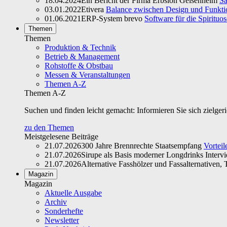
18.04.2024
Ein Bericht der Firma Erbslöh Geisenheim
Sa
03.01.2022
Etivera
Balance zwischen Design und Funktio
01.06.2021
ERP-System brevo
Software für die Spirituo
Themen
Themen
Produktion & Technik
Betrieb & Management
Rohstoffe & Obstbau
Messen & Veranstaltungen
Themen A-Z
Themen A-Z
Suchen und finden leicht gemacht: Informieren Sie sich zielger
zu den Themen
Meistgelesene Beiträge
21.07.2026
300 Jahre Brennrechte Staatsempfang
Vorteil
21.07.2026
Sirupe als Basis moderner Longdrinks Interv
21.07.2026
Alternative Fasshölzer und Fassalternativen, T
Magazin
Magazin
Aktuelle Ausgabe
Archiv
Sonderhefte
Newsletter