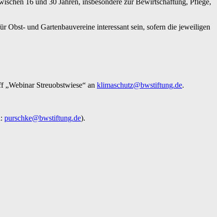
schen 16 und 30 Jahren, insbesondere zur Bewirtschaftung, Pflege,
 Obst- und Gartenbauvereine interessant sein, sofern die jeweiligen
ff „Webinar Streuobstwiese“ an
klimaschutz@bwstiftung.de
.
l:
purschke@bwstiftung.de
).