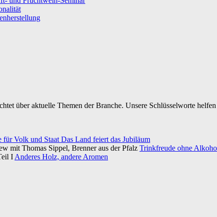
ft- und Fruchtwein-Seminar
nalität
senherstellung
ichtet über aktuelle Themen der Branche. Unsere Schlüsselworte helfen 
e für Volk und Staat Das Land feiert das Jubiläum
iew mit Thomas Sippel, Brenner aus der Pfalz
Trinkfreude ohne Alkohol
eil I
Anderes Holz, andere Aromen