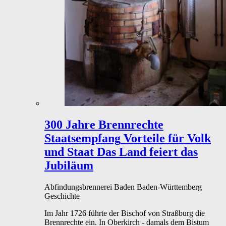
300 Jahre Brennrechte
Staatsempfang
Vorteile für Volk
und Staat Das Land feiert das
Jubiläum
Abfindungsbrennerei
Baden
Baden-Württemberg
Geschichte
Im Jahr 1726 führte der Bischof von Straßburg die
Brennrechte ein. In Oberkirch - damals dem Bistum