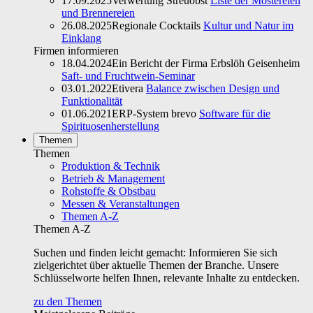
17.09.2025
Verwertung Streuobst
Liste der Mostereien
und Brennereien
26.08.2025
Regionale Cocktails
Kultur und Natur im
Einklang
Firmen informieren
18.04.2024
Ein Bericht der Firma Erbslöh Geisenheim
Saft- und Fruchtwein-Seminar
03.01.2022
Etivera
Balance zwischen Design und
Funktionalität
01.06.2021
ERP-System brevo
Software für die
Spirituosenherstellung
Themen
Themen
Produktion & Technik
Betrieb & Management
Rohstoffe & Obstbau
Messen & Veranstaltungen
Themen A-Z
Themen A-Z
Suchen und finden leicht gemacht: Informieren Sie sich
zielgerichtet über aktuelle Themen der Branche. Unsere
Schlüsselworte helfen Ihnen, relevante Inhalte zu entdecken.
zu den Themen