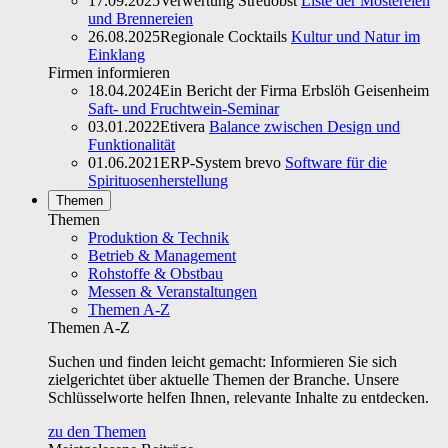
17.09.2025
Verwertung Streuobst
Liste der Mostereien
und Brennereien
26.08.2025
Regionale Cocktails
Kultur und Natur im
Einklang
Firmen informieren
18.04.2024
Ein Bericht der Firma Erbslöh Geisenheim
Saft- und Fruchtwein-Seminar
03.01.2022
Etivera
Balance zwischen Design und
Funktionalität
01.06.2021
ERP-System brevo
Software für die
Spirituosenherstellung
Themen
Themen
Produktion & Technik
Betrieb & Management
Rohstoffe & Obstbau
Messen & Veranstaltungen
Themen A-Z
Themen A-Z
Suchen und finden leicht gemacht: Informieren Sie sich
zielgerichtet über aktuelle Themen der Branche. Unsere
Schlüsselworte helfen Ihnen, relevante Inhalte zu entdecken.
zu den Themen