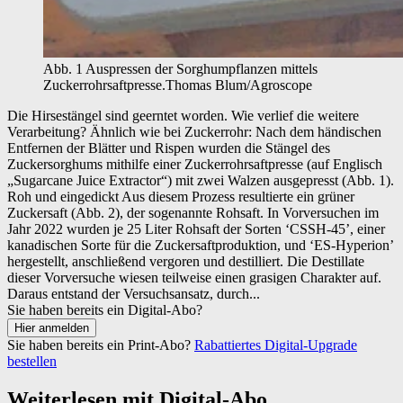
Abb. 1 Auspressen der Sorghumpflanzen mittels
Zuckerrohrsaftpresse.
Thomas Blum/Agroscope
Die Hirsestängel sind geerntet worden. Wie verlief die weitere
Verarbeitung? Ähnlich wie bei Zuckerrohr: Nach dem händischen
Entfernen der Blätter und Rispen wurden die Stängel des
Zuckersorghums mithilfe einer Zuckerrohrsaftpresse (auf Englisch
„Sugarcane Juice Extractor“) mit zwei Walzen ausgepresst (Abb. 1).
Roh und eingedickt Aus diesem Prozess resultierte ein grüner
Zuckersaft (Abb. 2), der sogenannte Rohsaft. In Vorversuchen im
Jahr 2022 wurden je 25 Liter Rohsaft der Sorten ‘CSSH-45’, einer
kanadischen Sorte für die Zuckersaftproduktion, und ‘ES-Hyperion’
hergestellt, anschließend vergoren und destilliert. Die Destillate
dieser Vorversuche wiesen teilweise einen grasigen Charakter auf.
Daraus entstand der Versuchsansatz, durch...
Sie haben bereits ein Digital-Abo?
Sie haben bereits ein Print-Abo?
Rabattiertes Digital-Upgrade
bestellen
Weiterlesen mit Digital-Abo...