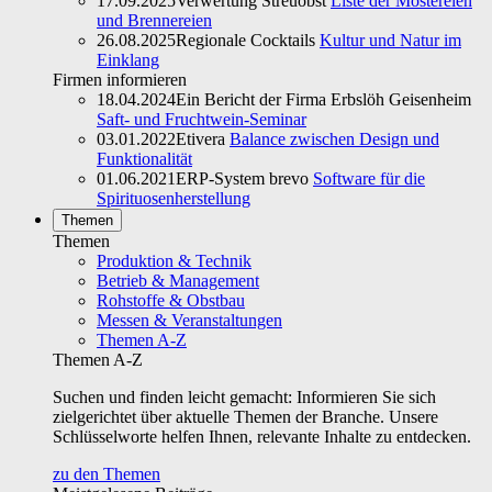
17.09.2025
Verwertung Streuobst
Liste der Mostereien
und Brennereien
26.08.2025
Regionale Cocktails
Kultur und Natur im
Einklang
Firmen informieren
18.04.2024
Ein Bericht der Firma Erbslöh Geisenheim
Saft- und Fruchtwein-Seminar
03.01.2022
Etivera
Balance zwischen Design und
Funktionalität
01.06.2021
ERP-System brevo
Software für die
Spirituosenherstellung
Themen
Themen
Produktion & Technik
Betrieb & Management
Rohstoffe & Obstbau
Messen & Veranstaltungen
Themen A-Z
Themen A-Z
Suchen und finden leicht gemacht: Informieren Sie sich
zielgerichtet über aktuelle Themen der Branche. Unsere
Schlüsselworte helfen Ihnen, relevante Inhalte zu entdecken.
zu den Themen