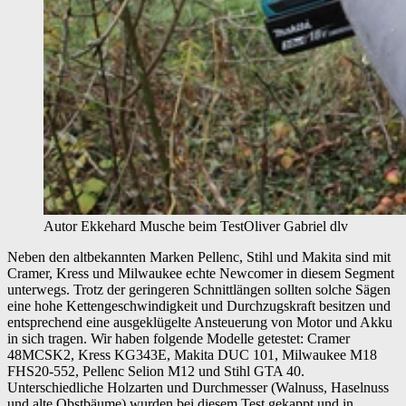
Autor Ekkehard Musche beim Test
Oliver Gabriel dlv
Neben den altbekannten Marken Pellenc, Stihl und Makita sind mit
Cramer, Kress und Milwaukee echte Newcomer in diesem Segment
unterwegs. Trotz der geringeren Schnittlängen sollten solche Sägen
eine hohe Kettengeschwindigkeit und Durchzugskraft besitzen und
entsprechend eine ausgeklügelte Ansteuerung von Motor und Akku
in sich tragen. Wir haben folgende Modelle getestet: Cramer
48MCSK2, Kress KG343E, Makita DUC 101, Milwaukee M18
FHS20-552, Pellenc Selion M12 und Stihl GTA 40.
Unterschiedliche Holzarten und Durchmesser (Walnuss, Haselnuss
und alte Obstbäume) wurden bei diesem Test gekappt und in