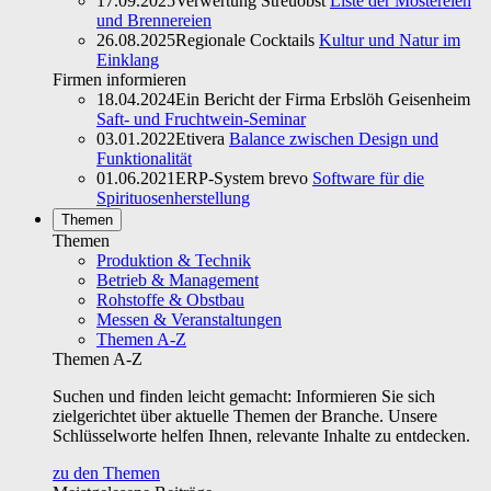
17.09.2025
Verwertung Streuobst
Liste der Mostereien
und Brennereien
26.08.2025
Regionale Cocktails
Kultur und Natur im
Einklang
Firmen informieren
18.04.2024
Ein Bericht der Firma Erbslöh Geisenheim
Saft- und Fruchtwein-Seminar
03.01.2022
Etivera
Balance zwischen Design und
Funktionalität
01.06.2021
ERP-System brevo
Software für die
Spirituosenherstellung
Themen
Themen
Produktion & Technik
Betrieb & Management
Rohstoffe & Obstbau
Messen & Veranstaltungen
Themen A-Z
Themen A-Z
Suchen und finden leicht gemacht: Informieren Sie sich
zielgerichtet über aktuelle Themen der Branche. Unsere
Schlüsselworte helfen Ihnen, relevante Inhalte zu entdecken.
zu den Themen