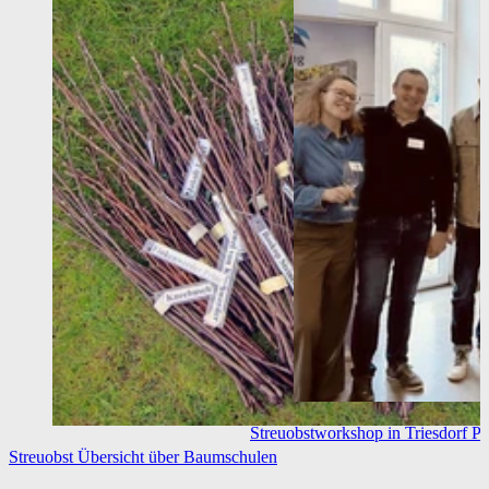
Streuobstworkshop in Triesdorf
Pe
Streuobst
Übersicht über Baumschulen