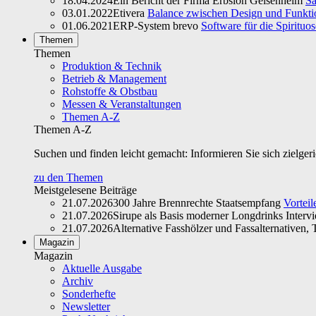
18.04.2024
Ein Bericht der Firma Erbslöh Geisenheim
Sa
03.01.2022
Etivera
Balance zwischen Design und Funktio
01.06.2021
ERP-System brevo
Software für die Spirituo
Themen
Themen
Produktion & Technik
Betrieb & Management
Rohstoffe & Obstbau
Messen & Veranstaltungen
Themen A-Z
Themen A-Z
Suchen und finden leicht gemacht: Informieren Sie sich zielger
zu den Themen
Meistgelesene Beiträge
21.07.2026
300 Jahre Brennrechte Staatsempfang
Vorteil
21.07.2026
Sirupe als Basis moderner Longdrinks Interv
21.07.2026
Alternative Fasshölzer und Fassalternativen, T
Magazin
Magazin
Aktuelle Ausgabe
Archiv
Sonderhefte
Newsletter