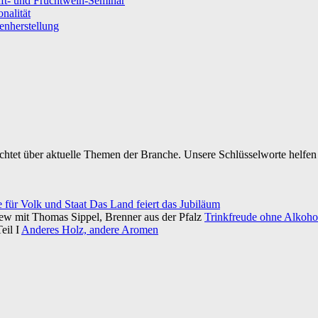
ft- und Fruchtwein-Seminar
nalität
senherstellung
ichtet über aktuelle Themen der Branche. Unsere Schlüsselworte helfen 
e für Volk und Staat Das Land feiert das Jubiläum
iew mit Thomas Sippel, Brenner aus der Pfalz
Trinkfreude ohne Alkohol
eil I
Anderes Holz, andere Aromen