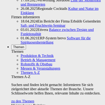
17.09.2025
Verwertung Streuobst
Liste der Mostereien
und Brennereien
26.08.2025
Regionale Cocktails
Kultur und Natur im
Einklang
Firmen informieren
18.04.2024
Ein Bericht der Firma Erbslöh Geisenheim
Saft- und Fruchtwein-Seminar
03.01.2022
Etivera
Balance zwischen Design und
Funktionalität
01.06.2021
ERP-System brevo
Software für die
Spirituosenherstellung
Themen
Themen
Produktion & Technik
Betrieb & Management
Rohstoffe & Obstbau
Messen & Veranstaltungen
Themen A-Z
Themen A-Z
Suchen und finden leicht gemacht: Informieren Sie sich
zielgerichtet über aktuelle Themen der Branche. Unsere
Schlüsselworte helfen Ihnen, relevante Inhalte zu entdecken.
zu den Themen