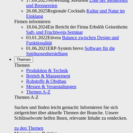
17.09.2025
Verwertung Streuobst
Liste der Mostereien
und Brennereien
26.08.2025
Regionale Cocktails
Kultur und Natur im
Einklang
Firmen informieren
18.04.2024
Ein Bericht der Firma Erbslöh Geisenheim
Saft- und Fruchtwein-Seminar
03.01.2022
Etivera
Balance zwischen Design und
Funktionalität
01.06.2021
ERP-System brevo
Software für die
Spirituosenherstellung
Themen
Themen
Produktion & Technik
Betrieb & Management
Rohstoffe & Obstbau
Messen & Veranstaltungen
Themen A-Z
Themen A-Z
Suchen und finden leicht gemacht: Informieren Sie sich
zielgerichtet über aktuelle Themen der Branche. Unsere
Schlüsselworte helfen Ihnen, relevante Inhalte zu entdecken.
zu den Themen