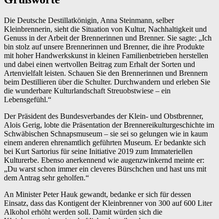
Die Deutsche Destillatkönigin, Anna Steinmann, selber
Kleinbrennerin, sieht die Situation von Kultur, Nachhaltigkeit und
Genuss in der Arbeit der Brennerinnen und Brenner. Sie sagte: „Ich
bin stolz auf unsere Brennerinnen und Brenner, die ihre Produkte
mit hoher Handwerkskunst in kleinen Familienbetrieben herstellen
und dabei einen wertvollen Beitrag zum Erhalt der Sorten und
Artenvielfalt leisten. Schauen Sie den Brennerinnen und Brennern
beim Destillieren über die Schulter. Durchwandern und erleben Sie
die wunderbare Kulturlandschaft Streuobstwiese – ein
Lebensgefühl.“
Der Präsident des Bundesverbandes der Klein- und Obstbrenner,
Alois Gerig, lobte die Präsentation der Brennereikulturgeschichte im
Schwäbischen Schnapsmuseum – sie sei so gelungen wie in kaum
einem anderen ehrenamtlich geführten Museum. Er bedankte sich
bei Kurt Sartorius für seine Initiative 2019 zum Immateriellen
Kulturerbe. Ebenso anerkennend wie augenzwinkernd meinte er:
„Du warst schon immer ein cleveres Bürschchen und hast uns mit
dem Antrag sehr geholfen.“
An Minister Peter Hauk gewandt, bedanke er sich für dessen
Einsatz, dass das Kontigent der Kleinbrenner von 300 auf 600 Liter
Alkohol erhöht werden soll. Damit würden sich die