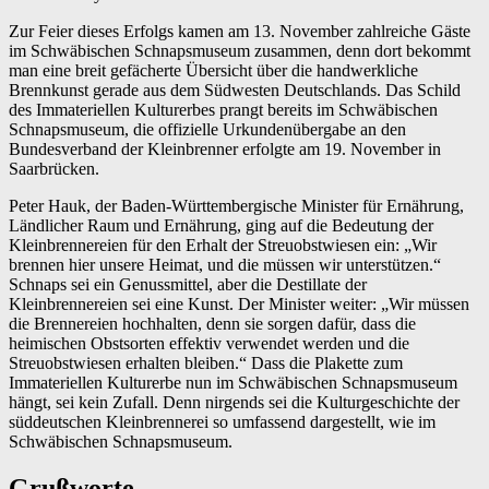
Zur Feier dieses Erfolgs kamen am 13. November zahlreiche Gäste
im Schwäbischen Schnapsmuseum zusammen, denn dort bekommt
man eine breit gefächerte Übersicht über die handwerkliche
Brennkunst gerade aus dem Südwesten Deutschlands. Das Schild
des Immateriellen Kulturerbes prangt bereits im Schwäbischen
Schnapsmuseum, die offizielle Urkundenübergabe an den
Bundesverband der Kleinbrenner erfolgte am 19. November in
Saarbrücken.
Peter Hauk, der Baden-Württembergische Minister für Ernährung,
Ländlicher Raum und Ernährung, ging auf die Bedeutung der
Kleinbrennereien für den Erhalt der Streuobstwiesen ein: „Wir
brennen hier unsere Heimat, und die müssen wir unterstützen.“
Schnaps sei ein Genussmittel, aber die Destillate der
Kleinbrennereien sei eine Kunst. Der Minister weiter: „Wir müssen
die Brennereien hochhalten, denn sie sorgen dafür, dass die
heimischen Obstsorten effektiv verwendet werden und die
Streuobstwiesen erhalten bleiben.“ Dass die Plakette zum
Immateriellen Kulturerbe nun im Schwäbischen Schnapsmuseum
hängt, sei kein Zufall. Denn nirgends sei die Kulturgeschichte der
süddeutschen Kleinbrennerei so umfassend dargestellt, wie im
Schwäbischen Schnapsmuseum.
Grußworte