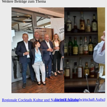
Weitere Beiträge zum Thema
Statistik Alkoholwirtschaft
Aufschl
Regionale Cocktails
Kultur und Natur im Einklang