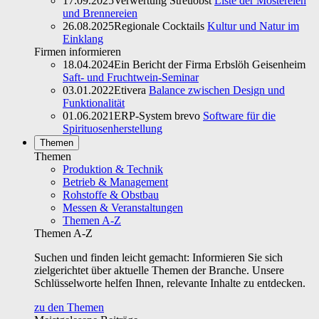
17.09.2025
Verwertung Streuobst
Liste der Mostereien
und Brennereien
26.08.2025
Regionale Cocktails
Kultur und Natur im
Einklang
Firmen informieren
18.04.2024
Ein Bericht der Firma Erbslöh Geisenheim
Saft- und Fruchtwein-Seminar
03.01.2022
Etivera
Balance zwischen Design und
Funktionalität
01.06.2021
ERP-System brevo
Software für die
Spirituosenherstellung
Themen
Themen
Produktion & Technik
Betrieb & Management
Rohstoffe & Obstbau
Messen & Veranstaltungen
Themen A-Z
Themen A-Z
Suchen und finden leicht gemacht: Informieren Sie sich
zielgerichtet über aktuelle Themen der Branche. Unsere
Schlüsselworte helfen Ihnen, relevante Inhalte zu entdecken.
zu den Themen