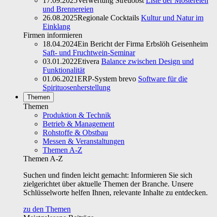
17.09.2025
Verwertung Streuobst
Liste der Mostereien
und Brennereien
26.08.2025
Regionale Cocktails
Kultur und Natur im
Einklang
Firmen informieren
18.04.2024
Ein Bericht der Firma Erbslöh Geisenheim
Saft- und Fruchtwein-Seminar
03.01.2022
Etivera
Balance zwischen Design und
Funktionalität
01.06.2021
ERP-System brevo
Software für die
Spirituosenherstellung
Themen
Themen
Produktion & Technik
Betrieb & Management
Rohstoffe & Obstbau
Messen & Veranstaltungen
Themen A-Z
Themen A-Z
Suchen und finden leicht gemacht: Informieren Sie sich
zielgerichtet über aktuelle Themen der Branche. Unsere
Schlüsselworte helfen Ihnen, relevante Inhalte zu entdecken.
zu den Themen