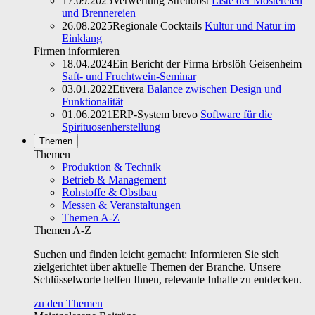
17.09.2025
Verwertung Streuobst
Liste der Mostereien
und Brennereien
26.08.2025
Regionale Cocktails
Kultur und Natur im
Einklang
Firmen informieren
18.04.2024
Ein Bericht der Firma Erbslöh Geisenheim
Saft- und Fruchtwein-Seminar
03.01.2022
Etivera
Balance zwischen Design und
Funktionalität
01.06.2021
ERP-System brevo
Software für die
Spirituosenherstellung
Themen
Themen
Produktion & Technik
Betrieb & Management
Rohstoffe & Obstbau
Messen & Veranstaltungen
Themen A-Z
Themen A-Z
Suchen und finden leicht gemacht: Informieren Sie sich
zielgerichtet über aktuelle Themen der Branche. Unsere
Schlüsselworte helfen Ihnen, relevante Inhalte zu entdecken.
zu den Themen