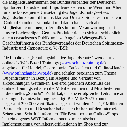
die Mitgliedsunternehmen des Bundesverbandes der Deutschen
Spirituosen-Industrie und -Importeure stehen ohne Wenn und Aber
für eine konsequente Umsetzung des Jugendschutzgesetzes.
Jugendschutz kommt für uns klar vor Umsatz. So ist es in unserem
‚Code of Conduct‘ verankert und daran halten sich alle
Mitgliedsunternehmen, sofern dies in ihrer Verantwortung steht.
Unsere hochwertigen Genuss-Produkte richten sich ausschließlich
an ein erwachsenes Publikum“, so Angelika Wiesgen-Pick,
Geschäftsführerin des Bundesverbandes der Deutschen Spirituosen-
Industrie und -Importeure e. V. (BSI).
Die Inhalte der „Schulungsinitiative Jugendschutz“ werden u. a.
online als Web Based Trainings (
www.schuju-training.de
)
angeboten für Handel, Gastronomie, Tankstellen und Online-Handel
(
www.onlinehandel-wbt.de
) und schulen praxisnah zum Thema
„Jugendschutz“ in Bezug auf Abgabe und Verkauf von
alkoholhaltigen Getränken. Bei erfolgreichem Abschluss des
Online-Trainings erhalten die Mitarbeiterinnen und Mitarbeiter ein
individuelles „SchuJu“- Zertifikat, das die erfolgreiche Teilnahme an
der Jugendschutzschulung bestätigt. Bis Mitte 2025 konnten
insgesamt 290.000 Zertifikate ausgestellt werden. Ca. 1,7 Millionen
Besucherinnen und Besucher haben sich bisher auf den Internet-
Seiten von „SchuJu“ informiert. Für Betreiber von Online-Shops
hält ein eigenes WBT Informationen zur technischen
Implementierung von Altersverifikationen im Shop und zur