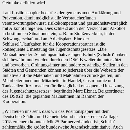
Getränke definiert wird.
Laut Positionspapier bedarf es der gemeinsamen Aufklärung und
Prävention, damit möglichst alle Verbraucher/innen
verantwortungsbewusst, risikokompetent und gesundheitsverträglich
mit Alkohol umgehen. Dies schließt auch den Verzicht auf Alkohol
in bestimmten Situationen ein, z. B. im Straßenverkehr, in der
Schwangerschaft und am Arbeitsplatz. Eine der
Schlüssel[1]aufgaben für die Kooperationspartner ist die
konsequente Umsetzung des Jugendschutzgesetzes. „Die
Maßnahmen der ‚Schulungsinitiative Jugendschutz (SchuJu)‘ haben
sich bewährt und werden durch den DStGB weiterhin unterstützt
und beworben. Ordnungsämter und andere zuständige Stellen in den
Städten und Gemeinden können so jederzeit über die Webseite der
Initiative auf die Materialien und Maßnahmen zurückgreifen, um
Mitarbeiterinnen und Mitarbeiter in Handel, Gastronomie und
Tankstellen fit zu machen für die tägliche konsequente Umsetzung
des Jugendschutzgesetzes“, begründet Marc Elxnat, Beigeordneter
des DStGB, die geplanten Maßnahmen im Rahmen der
Kooperation.
„Wir freuen uns sehr, dass wir das Positionspapier mit dem
Deutschen Städte- und Gemeindebund nach der ersten Auflage
2018 erneuern konnten. Mit 25 Partnerverbänden ist ‚SchuJu‘
zahlenmäßig die größte bundesweite Jugendschutzinitiative. Auch