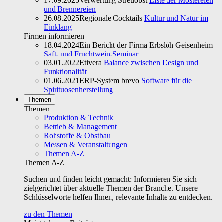
17.09.2025
Verwertung Streuobst
Liste der Mostereien
und Brennereien
26.08.2025
Regionale Cocktails
Kultur und Natur im
Einklang
Firmen informieren
18.04.2024
Ein Bericht der Firma Erbslöh Geisenheim
Saft- und Fruchtwein-Seminar
03.01.2022
Etivera
Balance zwischen Design und
Funktionalität
01.06.2021
ERP-System brevo
Software für die
Spirituosenherstellung
Themen
Themen
Produktion & Technik
Betrieb & Management
Rohstoffe & Obstbau
Messen & Veranstaltungen
Themen A-Z
Themen A-Z
Suchen und finden leicht gemacht: Informieren Sie sich
zielgerichtet über aktuelle Themen der Branche. Unsere
Schlüsselworte helfen Ihnen, relevante Inhalte zu entdecken.
zu den Themen