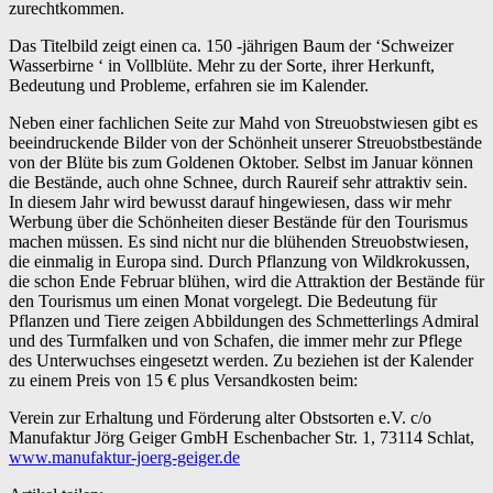
zurechtkommen.
Das Titelbild zeigt einen ca. 150 -jährigen Baum der ‘Schweizer
Wasserbirne ‘ in Vollblüte. Mehr zu der Sorte, ihrer Herkunft,
Bedeutung und Probleme, erfahren sie im Kalender.
Neben einer fachlichen Seite zur Mahd von Streuobstwiesen gibt es
beeindruckende Bilder von der Schönheit unserer Streuobstbestände
von der Blüte bis zum Goldenen Oktober. Selbst im Januar können
die Bestände, auch ohne Schnee, durch Raureif sehr attraktiv sein.
In diesem Jahr wird bewusst darauf hingewiesen, dass wir mehr
Werbung über die Schönheiten dieser Bestände für den Tourismus
machen müssen. Es sind nicht nur die blühenden Streuobstwiesen,
die einmalig in Europa sind. Durch Pflanzung von Wildkrokussen,
die schon Ende Februar blühen, wird die Attraktion der Bestände für
den Tourismus um einen Monat vorgelegt. Die Bedeutung für
Pflanzen und Tiere zeigen Abbildungen des Schmetterlings Admiral
und des Turmfalken und von Schafen, die immer mehr zur Pflege
des Unterwuchses eingesetzt werden. Zu beziehen ist der Kalender
zu einem Preis von 15 € plus Versandkosten beim:
Verein zur Erhaltung und Förderung alter Obstsorten e.V. c/o
Manufaktur Jörg Geiger GmbH Eschenbacher Str. 1, 73114 Schlat,
www.manufaktur-joerg-geiger.de