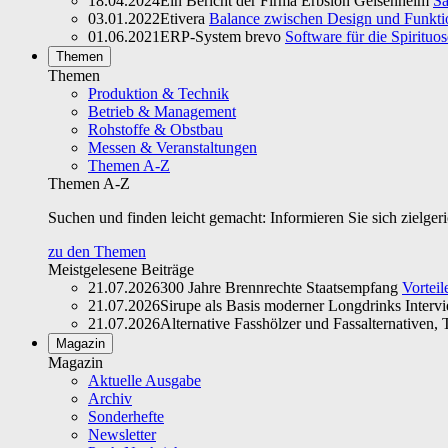
18.04.2024
Ein Bericht der Firma Erbslöh Geisenheim
Sa
03.01.2022
Etivera
Balance zwischen Design und Funktio
01.06.2021
ERP-System brevo
Software für die Spirituo
Themen
Themen
Produktion & Technik
Betrieb & Management
Rohstoffe & Obstbau
Messen & Veranstaltungen
Themen A-Z
Themen A-Z
Suchen und finden leicht gemacht: Informieren Sie sich zielger
zu den Themen
Meistgelesene Beiträge
21.07.2026
300 Jahre Brennrechte Staatsempfang
Vorteil
21.07.2026
Sirupe als Basis moderner Longdrinks Interv
21.07.2026
Alternative Fasshölzer und Fassalternativen, T
Magazin
Magazin
Aktuelle Ausgabe
Archiv
Sonderhefte
Newsletter