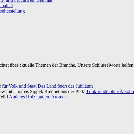
ft- und Fruchtwein-Seminar
nalität
senherstellung
ichtet über aktuelle Themen der Branche. Unsere Schlüsselworte helfen 
e für Volk und Staat Das Land feiert das Jubiläum
iew mit Thomas Sippel, Brenner aus der Pfalz
Trinkfreude ohne Alkohol
eil I
Anderes Holz, andere Aromen