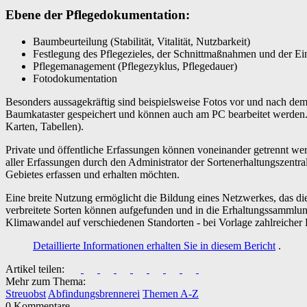
Ebene der Pflegedokumentation:
Baumbeurteilung (Stabilität, Vitalität, Nutzbarkeit)
Festlegung des Pflegezieles, der Schnittmaßnahmen und der Ein
Pflegemanagement (Pflegezyklus, Pflegedauer)
Fotodokumentation
Besonders aussagekräftig sind beispielsweise Fotos vor und nach de
Baumkataster gespeichert und können auch am PC bearbeitet werden. 
Karten, Tabellen).
Private und öffentliche Erfassungen können voneinander getrennt w
aller Erfassungen durch den Administrator der Sortenerhaltungszentrale
Gebietes erfassen und erhalten möchten.
Eine breite Nutzung ermöglicht die Bildung eines Netzwerkes, das di
verbreitete Sorten können aufgefunden und in die Erhaltungssamml
Klimawandel auf verschiedenen Standorten - bei Vorlage zahlreicher D
Detaillierte Informationen erhalten Sie
in diesem Bericht
.
Artikel teilen:
Mehr zum Thema:
Streuobst
Abfindungsbrennerei
Themen A-Z
0 Kommentare