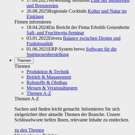
17.09.2025
Verwertung Streuobst
Liste der Mostereien
und Brennereien
26.08.2025
Regionale Cocktails
Kultur und Natur im
Einklang
Firmen informieren
18.04.2024
Ein Bericht der Firma Erbslöh Geisenheim
Saft- und Fruchtwein-Seminar
03.01.2022
Etivera
Balance zwischen Design und
Funktionalität
01.06.2021
ERP-System brevo
Software für die
Spirituosenherstellung
Themen
Themen
Produktion & Technik
Betrieb & Management
Rohstoffe & Obstbau
Messen & Veranstaltungen
Themen A-Z
Themen A-Z
Suchen und finden leicht gemacht: Informieren Sie sich
zielgerichtet über aktuelle Themen der Branche. Unsere
Schlüsselworte helfen Ihnen, relevante Inhalte zu entdecken.
zu den Themen