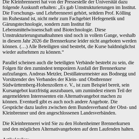
Die Kleinbrennerei hat von der Pressestelle der Universität dazu
folgende Auskunft erhalten: „Es gab Umstrukturierungen im Institut.
Die Forschungs- und Lehrbrennerei gehört, seitdem Prof. Kölling
im Ruhestand ist, nicht mehr zum Fachgebiet Hefegenetik und
Gärungstechnologie, sondern zum Institut für
Lebensmittelwissenschaft und Biotechnologie. Diese
Umstrukturierungsmaßnahmen sind noch in vollem Gange, weshalb
in diesem Jahr 2026 die Brennerkurse leider nicht angeboten werden
können. (…) Alle Beteiligten sind bestrebt, die Kurse baldmöglichst
wieder aufnehmen zu können.“
Parallel scheinen auch die beteiligten Verbände bestrebt zu sein, die
Folgen für den zumindest temporären Ausfall der Brennerkurse
aufzufangen. Andreas Metzler, Destillateurmeister aus Bodnegg und
Vorsitzender des Verbandes der Klein- und Obstbrenner
Südwürttemberg-Hohenzollern e. V., ist zum Beispiel bereit, sein
Kursangebot kurzfristig auszubauen, um zumindest einem Teil der
angemeldeten Interessenten ein Alternativangebot machen zu
können. Eventuell gibt es auch noch andere Angebote. Die
Gespräche dazu laufen zwischen dem Bundesverband der Obst- und
Kleinbrenner und den angeschlossenen Landesverbänden.
Die Kleinbrennerei wird Sie zu den Hohenheimer Brennerkursen
und den möglichen Alternativangeboten auf dem Laufenden halten.