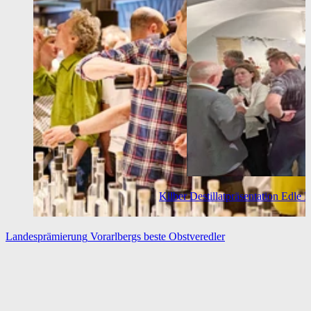
Kilber Destillatpräsentation
Edle B
Landesprämierung
Vorarlbergs beste Obstveredler