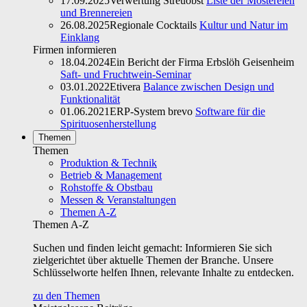
17.09.2025
Verwertung Streuobst
Liste der Mostereien
und Brennereien
26.08.2025
Regionale Cocktails
Kultur und Natur im
Einklang
Firmen informieren
18.04.2024
Ein Bericht der Firma Erbslöh Geisenheim
Saft- und Fruchtwein-Seminar
03.01.2022
Etivera
Balance zwischen Design und
Funktionalität
01.06.2021
ERP-System brevo
Software für die
Spirituosenherstellung
Themen
Themen
Produktion & Technik
Betrieb & Management
Rohstoffe & Obstbau
Messen & Veranstaltungen
Themen A-Z
Themen A-Z
Suchen und finden leicht gemacht: Informieren Sie sich
zielgerichtet über aktuelle Themen der Branche. Unsere
Schlüsselworte helfen Ihnen, relevante Inhalte zu entdecken.
zu den Themen