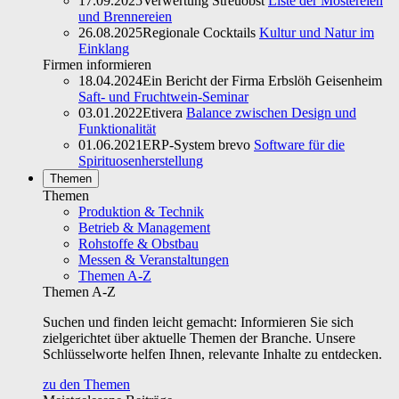
17.09.2025
Verwertung Streuobst
Liste der Mostereien
und Brennereien
26.08.2025
Regionale Cocktails
Kultur und Natur im
Einklang
Firmen informieren
18.04.2024
Ein Bericht der Firma Erbslöh Geisenheim
Saft- und Fruchtwein-Seminar
03.01.2022
Etivera
Balance zwischen Design und
Funktionalität
01.06.2021
ERP-System brevo
Software für die
Spirituosenherstellung
Themen
Themen
Produktion & Technik
Betrieb & Management
Rohstoffe & Obstbau
Messen & Veranstaltungen
Themen A-Z
Themen A-Z
Suchen und finden leicht gemacht: Informieren Sie sich
zielgerichtet über aktuelle Themen der Branche. Unsere
Schlüsselworte helfen Ihnen, relevante Inhalte zu entdecken.
zu den Themen