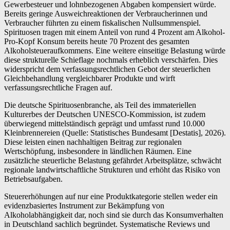
Gewerbesteuer und lohnbezogenen Abgaben kompensiert würde.
Bereits geringe Ausweichreaktionen der Verbraucherinnen und
Verbraucher führten zu einem fiskalischen Nullsummenspiel.
Spirituosen tragen mit einem Anteil von rund 4 Prozent am Alkohol-
Pro-Kopf Konsum bereits heute 70 Prozent des gesamten
Alkoholsteueraufkommens. Eine weitere einseitige Belastung würde
diese strukturelle Schieflage nochmals erheblich verschärfen. Dies
widerspricht dem verfassungsrechtlichen Gebot der steuerlichen
Gleichbehandlung vergleichbarer Produkte und wirft
verfassungsrechtliche Fragen auf.
Die deutsche Spirituosenbranche, als Teil des immateriellen
Kulturerbes der Deutschen UNESCO-Kommission, ist zudem
überwiegend mittelständisch geprägt und umfasst rund 10.000
Kleinbrennereien (Quelle: Statistisches Bundesamt [Destatis], 2026).
Diese leisten einen nachhaltigen Beitrag zur regionalen
Wertschöpfung, insbesondere in ländlichen Räumen. Eine
zusätzliche steuerliche Belastung gefährdet Arbeitsplätze, schwächt
regionale landwirtschaftliche Strukturen und erhöht das Risiko von
Betriebsaufgaben.
Steuererhöhungen auf nur eine Produktkategorie stellen weder ein
evidenzbasiertes Instrument zur Bekämpfung von
Alkoholabhängigkeit dar, noch sind sie durch das Konsumverhalten
in Deutschland sachlich begründet. Systematische Reviews und