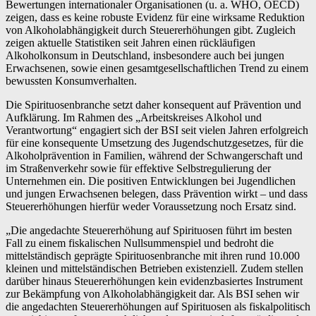
Bewertungen internationaler Organisationen (u. a. WHO, OECD)
zeigen, dass es keine robuste Evidenz für eine wirksame Reduktion
von Alkoholabhängigkeit durch Steuererhöhungen gibt. Zugleich
zeigen aktuelle Statistiken seit Jahren einen rückläufigen
Alkoholkonsum in Deutschland, insbesondere auch bei jungen
Erwachsenen, sowie einen gesamtgesellschaftlichen Trend zu einem
bewussten Konsumverhalten.
Die Spirituosenbranche setzt daher konsequent auf Prävention und
Aufklärung. Im Rahmen des „Arbeitskreises Alkohol und
Verantwortung“ engagiert sich der BSI seit vielen Jahren erfolgreich
für eine konsequente Umsetzung des Jugendschutzgesetzes, für die
Alkoholprävention in Familien, während der Schwangerschaft und
im Straßenverkehr sowie für effektive Selbstregulierung der
Unternehmen ein. Die positiven Entwicklungen bei Jugendlichen
und jungen Erwachsenen belegen, dass Prävention wirkt – und dass
Steuererhöhungen hierfür weder Voraussetzung noch Ersatz sind.
„Die angedachte Steuererhöhung auf Spirituosen führt im besten
Fall zu einem fiskalischen Nullsummenspiel und bedroht die
mittelständisch geprägte Spirituosenbranche mit ihren rund 10.000
kleinen und mittelständischen Betrieben existenziell. Zudem stellen
darüber hinaus Steuererhöhungen kein evidenzbasiertes Instrument
zur Bekämpfung von Alkoholabhängigkeit dar. Als BSI sehen wir
die angedachten Steuererhöhungen auf Spirituosen als fiskalpolitisch