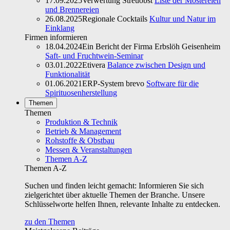
17.09.2025
Verwertung Streuobst
Liste der Mostereien
und Brennereien
26.08.2025
Regionale Cocktails
Kultur und Natur im
Einklang
Firmen informieren
18.04.2024
Ein Bericht der Firma Erbslöh Geisenheim
Saft- und Fruchtwein-Seminar
03.01.2022
Etivera
Balance zwischen Design und
Funktionalität
01.06.2021
ERP-System brevo
Software für die
Spirituosenherstellung
Themen
Themen
Produktion & Technik
Betrieb & Management
Rohstoffe & Obstbau
Messen & Veranstaltungen
Themen A-Z
Themen A-Z
Suchen und finden leicht gemacht: Informieren Sie sich
zielgerichtet über aktuelle Themen der Branche. Unsere
Schlüsselworte helfen Ihnen, relevante Inhalte zu entdecken.
zu den Themen