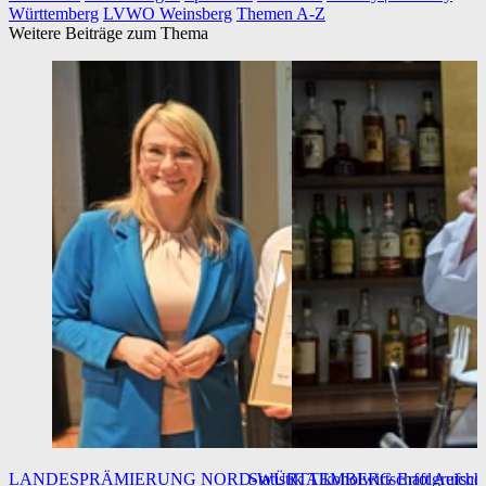
Württemberg
LVWO Weinsberg
Themen A-Z
Weitere Beiträge zum Thema
LANDESPRÄMIERUNG NORD-WÜRTTEMBERG
Statistik Alkoholwirtschaft
Erfolgreiche
Aufschl