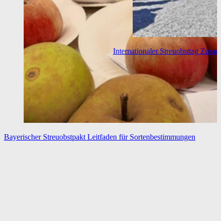
Internationaler Streuobsttag
Zusam
Bayerischer Streuobstpakt
Leitfaden für Sortenbestimmungen