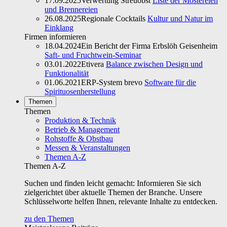
17.09.2025
Verwertung Streuobst
Liste der Mostereien
und Brennereien
26.08.2025
Regionale Cocktails
Kultur und Natur im
Einklang
Firmen informieren
18.04.2024
Ein Bericht der Firma Erbslöh Geisenheim
Saft- und Fruchtwein-Seminar
03.01.2022
Etivera
Balance zwischen Design und
Funktionalität
01.06.2021
ERP-System brevo
Software für die
Spirituosenherstellung
Themen
Themen
Produktion & Technik
Betrieb & Management
Rohstoffe & Obstbau
Messen & Veranstaltungen
Themen A-Z
Themen A-Z
Suchen und finden leicht gemacht: Informieren Sie sich
zielgerichtet über aktuelle Themen der Branche. Unsere
Schlüsselworte helfen Ihnen, relevante Inhalte zu entdecken.
zu den Themen