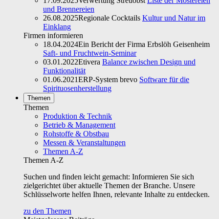
17.09.2025
Verwertung Streuobst
Liste der Mostereien
und Brennereien
26.08.2025
Regionale Cocktails
Kultur und Natur im
Einklang
Firmen informieren
18.04.2024
Ein Bericht der Firma Erbslöh Geisenheim
Saft- und Fruchtwein-Seminar
03.01.2022
Etivera
Balance zwischen Design und
Funktionalität
01.06.2021
ERP-System brevo
Software für die
Spirituosenherstellung
Themen
Themen
Produktion & Technik
Betrieb & Management
Rohstoffe & Obstbau
Messen & Veranstaltungen
Themen A-Z
Themen A-Z
Suchen und finden leicht gemacht: Informieren Sie sich
zielgerichtet über aktuelle Themen der Branche. Unsere
Schlüsselworte helfen Ihnen, relevante Inhalte zu entdecken.
zu den Themen