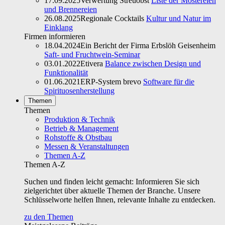
17.09.2025
Verwertung Streuobst
Liste der Mostereien
und Brennereien
26.08.2025
Regionale Cocktails
Kultur und Natur im
Einklang
Firmen informieren
18.04.2024
Ein Bericht der Firma Erbslöh Geisenheim
Saft- und Fruchtwein-Seminar
03.01.2022
Etivera
Balance zwischen Design und
Funktionalität
01.06.2021
ERP-System brevo
Software für die
Spirituosenherstellung
Themen
Themen
Produktion & Technik
Betrieb & Management
Rohstoffe & Obstbau
Messen & Veranstaltungen
Themen A-Z
Themen A-Z
Suchen und finden leicht gemacht: Informieren Sie sich
zielgerichtet über aktuelle Themen der Branche. Unsere
Schlüsselworte helfen Ihnen, relevante Inhalte zu entdecken.
zu den Themen