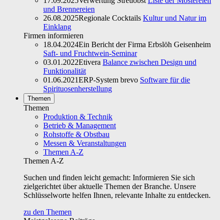
17.09.2025
Verwertung Streuobst
Liste der Mostereien
und Brennereien
26.08.2025
Regionale Cocktails
Kultur und Natur im
Einklang
Firmen informieren
18.04.2024
Ein Bericht der Firma Erbslöh Geisenheim
Saft- und Fruchtwein-Seminar
03.01.2022
Etivera
Balance zwischen Design und
Funktionalität
01.06.2021
ERP-System brevo
Software für die
Spirituosenherstellung
Themen
Themen
Produktion & Technik
Betrieb & Management
Rohstoffe & Obstbau
Messen & Veranstaltungen
Themen A-Z
Themen A-Z
Suchen und finden leicht gemacht: Informieren Sie sich
zielgerichtet über aktuelle Themen der Branche. Unsere
Schlüsselworte helfen Ihnen, relevante Inhalte zu entdecken.
zu den Themen