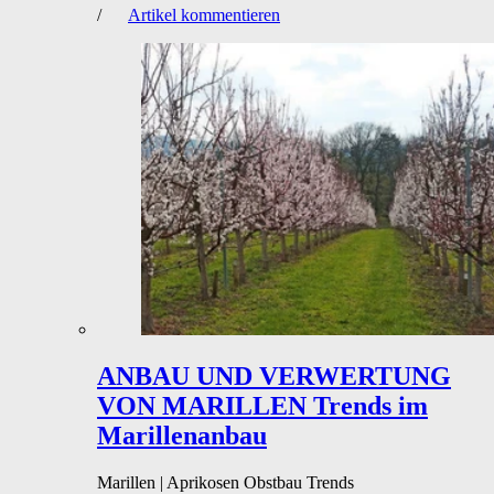
/
Artikel kommentieren
ANBAU UND VERWERTUNG
VON MARILLEN
Trends im
Marillenanbau
Marillen | Aprikosen
Obstbau
Trends