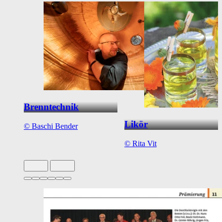
Brenntechnik
Likör
©
Baschi Bender
©
Rita Vit
Slide 1 von 6 aktiv