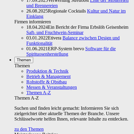
17.09.2025
Verwertung Streuobst
Liste der Mostereien
und Brennereien
26.08.2025
Regionale Cocktails
Kultur und Natur im
Einklang
Firmen informieren
18.04.2024
Ein Bericht der Firma Erbslöh Geisenheim
Saft- und Fruchtwein-Seminar
03.01.2022
Etivera
Balance zwischen Design und
Funktionalität
01.06.2021
ERP-System brevo
Software für die
Spirituosenherstellung
Themen
Themen
Produktion & Technik
Betrieb & Management
Rohstoffe & Obstbau
Messen & Veranstaltungen
Themen A-Z
Themen A-Z
Suchen und finden leicht gemacht: Informieren Sie sich
zielgerichtet über aktuelle Themen der Branche. Unsere
Schlüsselworte helfen Ihnen, relevante Inhalte zu entdecken.
zu den Themen