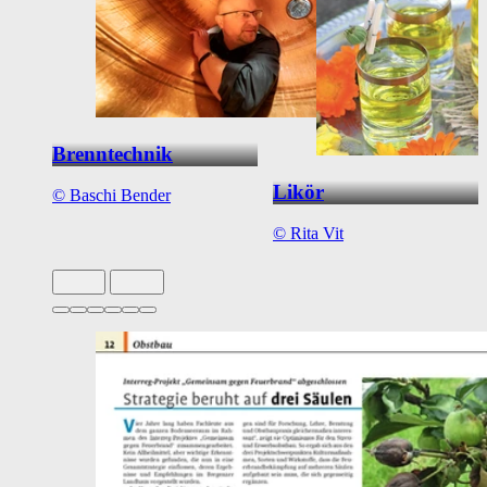
Brenntechnik
Likör
©
Baschi Bender
©
Rita Vit
Slide 1 von 6 aktiv