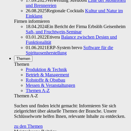
17.09.2025
Verwertung Streuobst
Liste der Mostereien
und Brennereien
26.08.2025
Regionale Cocktails
Kultur und Natur im
Einklang
Firmen informieren
18.04.2024
Ein Bericht der Firma Erbslöh Geisenheim
Saft- und Fruchtwein-Seminar
03.01.2022
Etivera
Balance zwischen Design und
Funktionalität
01.06.2021
ERP-System brevo
Software für die
Spirituosenherstellung
Themen
Themen
Produktion & Technik
Betrieb & Management
Rohstoffe & Obstbau
Messen & Veranstaltungen
Themen A-Z
Themen A-Z
Suchen und finden leicht gemacht: Informieren Sie sich
zielgerichtet über aktuelle Themen der Branche. Unsere
Schlüsselworte helfen Ihnen, relevante Inhalte zu entdecken.
zu den Themen