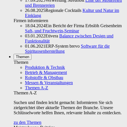
17.09.2025
Verwertung Streuobst
Liste der Mostereien
und Brennereien
26.08.2025
Regionale Cocktails
Kultur und Natur im
Einklang
Firmen informieren
18.04.2024
Ein Bericht der Firma Erbslöh Geisenheim
Saft- und Fruchtwein-Seminar
03.01.2022
Etivera
Balance zwischen Design und
Funktionalität
01.06.2021
ERP-System brevo
Software für die
Spirituosenherstellung
Themen
Themen
Produktion & Technik
Betrieb & Management
Rohstoffe & Obstbau
Messen & Veranstaltungen
Themen A-Z
Themen A-Z
Suchen und finden leicht gemacht: Informieren Sie sich
zielgerichtet über aktuelle Themen der Branche. Unsere
Schlüsselworte helfen Ihnen, relevante Inhalte zu entdecken.
zu den Themen