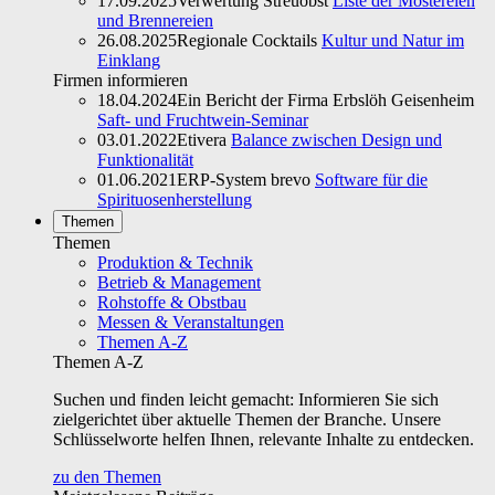
17.09.2025
Verwertung Streuobst
Liste der Mostereien
und Brennereien
26.08.2025
Regionale Cocktails
Kultur und Natur im
Einklang
Firmen informieren
18.04.2024
Ein Bericht der Firma Erbslöh Geisenheim
Saft- und Fruchtwein-Seminar
03.01.2022
Etivera
Balance zwischen Design und
Funktionalität
01.06.2021
ERP-System brevo
Software für die
Spirituosenherstellung
Themen
Themen
Produktion & Technik
Betrieb & Management
Rohstoffe & Obstbau
Messen & Veranstaltungen
Themen A-Z
Themen A-Z
Suchen und finden leicht gemacht: Informieren Sie sich
zielgerichtet über aktuelle Themen der Branche. Unsere
Schlüsselworte helfen Ihnen, relevante Inhalte zu entdecken.
zu den Themen