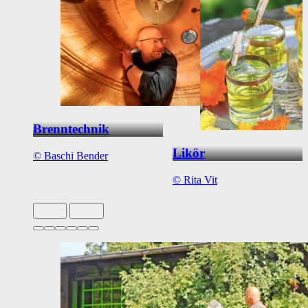
Brenntechnik
Likör
©
Baschi Bender
©
Rita Vit
Slide 1 von 6 aktiv