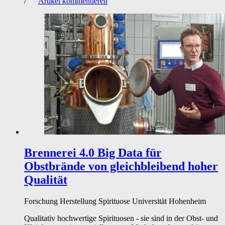
/
Artikel kommentieren
Brennerei 4.0
Big Data für
Obstbrände von gleichbleibend hoher
Qualität
Forschung
Herstellung
Spirituose
Universität Hohenheim
Qualitativ hochwertige Spirituosen - sie sind in der Obst- und