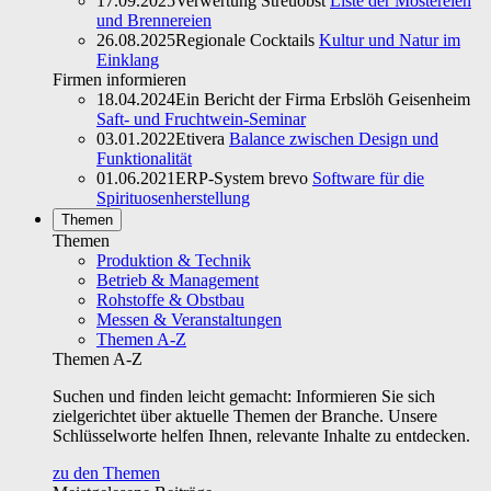
17.09.2025
Verwertung Streuobst
Liste der Mostereien
und Brennereien
26.08.2025
Regionale Cocktails
Kultur und Natur im
Einklang
Firmen informieren
18.04.2024
Ein Bericht der Firma Erbslöh Geisenheim
Saft- und Fruchtwein-Seminar
03.01.2022
Etivera
Balance zwischen Design und
Funktionalität
01.06.2021
ERP-System brevo
Software für die
Spirituosenherstellung
Themen
Themen
Produktion & Technik
Betrieb & Management
Rohstoffe & Obstbau
Messen & Veranstaltungen
Themen A-Z
Themen A-Z
Suchen und finden leicht gemacht: Informieren Sie sich
zielgerichtet über aktuelle Themen der Branche. Unsere
Schlüsselworte helfen Ihnen, relevante Inhalte zu entdecken.
zu den Themen