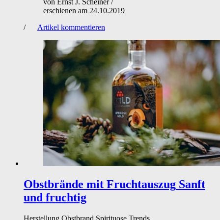
von
Ernst J. Scheiner
/
erschienen am
24.10.2019
/
Artikel kommentieren
Obstbrände mit Fruchtauszug
Sanft
und fruchtig
Herstellung
Obstbrand
Spirituose
Trends