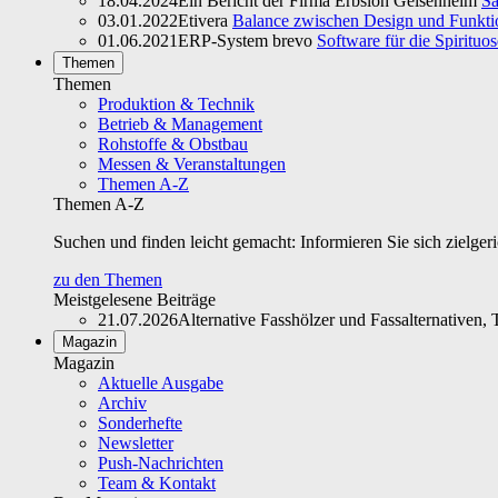
18.04.2024
Ein Bericht der Firma Erbslöh Geisenheim
Sa
03.01.2022
Etivera
Balance zwischen Design und Funktio
01.06.2021
ERP-System brevo
Software für die Spirituo
Themen
Themen
Produktion & Technik
Betrieb & Management
Rohstoffe & Obstbau
Messen & Veranstaltungen
Themen A-Z
Themen A-Z
Suchen und finden leicht gemacht: Informieren Sie sich zielger
zu den Themen
Meistgelesene Beiträge
21.07.2026
Alternative Fasshölzer und Fassalternativen, T
Magazin
Magazin
Aktuelle Ausgabe
Archiv
Sonderhefte
Newsletter
Push-Nachrichten
Team & Kontakt