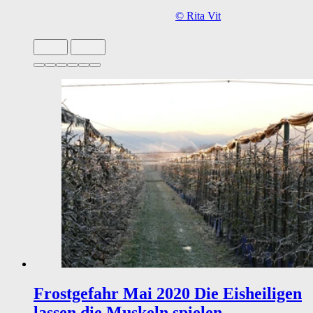
©
Rita Vit
Slide 1 von 6 aktiv
Frostgefahr Mai 2020
Die Eisheiligen
lassen die Muskeln spielen