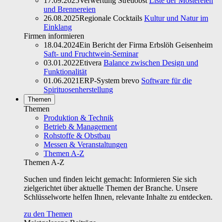
17.09.2025
Verwertung Streuobst
Liste der Mostereien
und Brennereien
26.08.2025
Regionale Cocktails
Kultur und Natur im
Einklang
Firmen informieren
18.04.2024
Ein Bericht der Firma Erbslöh Geisenheim
Saft- und Fruchtwein-Seminar
03.01.2022
Etivera
Balance zwischen Design und
Funktionalität
01.06.2021
ERP-System brevo
Software für die
Spirituosenherstellung
Themen
Themen
Produktion & Technik
Betrieb & Management
Rohstoffe & Obstbau
Messen & Veranstaltungen
Themen A-Z
Themen A-Z
Suchen und finden leicht gemacht: Informieren Sie sich
zielgerichtet über aktuelle Themen der Branche. Unsere
Schlüsselworte helfen Ihnen, relevante Inhalte zu entdecken.
zu den Themen