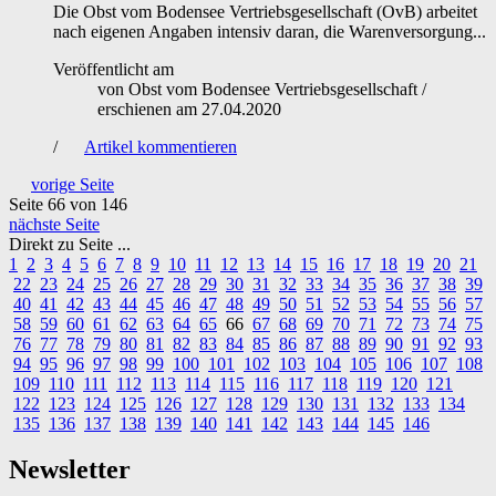
Die Obst vom Bodensee Vertriebsgesellschaft (OvB) arbeitet
nach eigenen Angaben intensiv daran, die Warenversorgung...
Veröffentlicht am
von
Obst vom Bodensee Vertriebsgesellschaft
/
erschienen am
27.04.2020
/
Artikel kommentieren
vorige Seite
Seite 66
von 146
nächste Seite
Direkt zu Seite ...
1
2
3
4
5
6
7
8
9
10
11
12
13
14
15
16
17
18
19
20
21
22
23
24
25
26
27
28
29
30
31
32
33
34
35
36
37
38
39
40
41
42
43
44
45
46
47
48
49
50
51
52
53
54
55
56
57
58
59
60
61
62
63
64
65
66
67
68
69
70
71
72
73
74
75
76
77
78
79
80
81
82
83
84
85
86
87
88
89
90
91
92
93
94
95
96
97
98
99
100
101
102
103
104
105
106
107
108
109
110
111
112
113
114
115
116
117
118
119
120
121
122
123
124
125
126
127
128
129
130
131
132
133
134
135
136
137
138
139
140
141
142
143
144
145
146
Newsletter