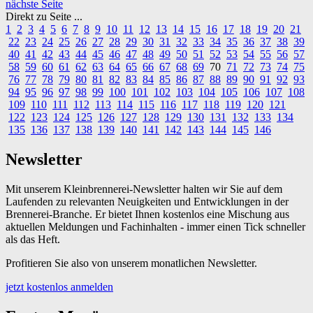
nächste Seite
Direkt zu Seite ...
1
2
3
4
5
6
7
8
9
10
11
12
13
14
15
16
17
18
19
20
21
22
23
24
25
26
27
28
29
30
31
32
33
34
35
36
37
38
39
40
41
42
43
44
45
46
47
48
49
50
51
52
53
54
55
56
57
58
59
60
61
62
63
64
65
66
67
68
69
70
71
72
73
74
75
76
77
78
79
80
81
82
83
84
85
86
87
88
89
90
91
92
93
94
95
96
97
98
99
100
101
102
103
104
105
106
107
108
109
110
111
112
113
114
115
116
117
118
119
120
121
122
123
124
125
126
127
128
129
130
131
132
133
134
135
136
137
138
139
140
141
142
143
144
145
146
Newsletter
Mit unserem Kleinbrennerei-Newsletter halten wir Sie auf dem
Laufenden zu relevanten Neuigkeiten und Entwicklungen in der
Brennerei-Branche. Er bietet Ihnen kostenlos eine Mischung aus
aktuellen Meldungen und Fachinhalten - immer einen Tick schneller
als das Heft.
Profitieren Sie also von unserem monatlichen Newsletter.
jetzt kostenlos anmelden