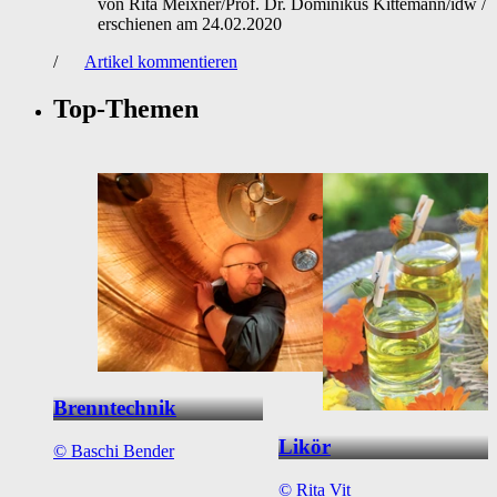
von
Rita Meixner/Prof. Dr. Dominikus Kittemann/idw
/
erschienen am
24.02.2020
/
Artikel kommentieren
Top-Themen
Brenntechnik
Likör
©
Baschi Bender
©
Rita Vit