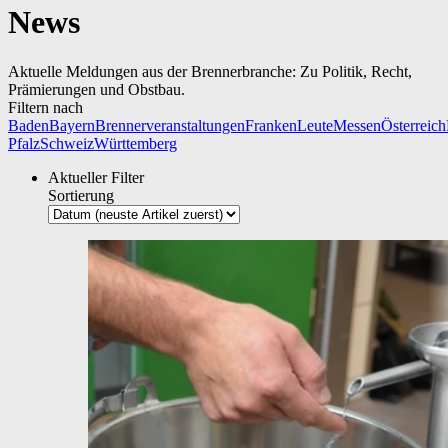
News
Aktuelle Meldungen aus der Brennerbranche: Zu Politik, Recht,
Prämierungen und Obstbau.
Filtern nach
Baden
Bayern
Brennerveranstaltungen
Franken
Leute
Messen
Österreich
Pfalz
Schweiz
Württemberg
Aktueller Filter
Sortierung