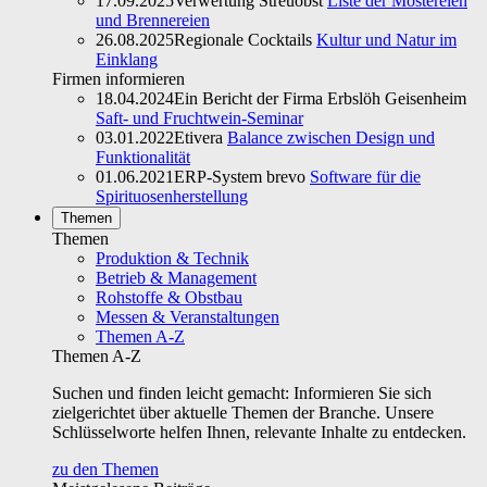
17.09.2025
Verwertung Streuobst
Liste der Mostereien
und Brennereien
26.08.2025
Regionale Cocktails
Kultur und Natur im
Einklang
Firmen informieren
18.04.2024
Ein Bericht der Firma Erbslöh Geisenheim
Saft- und Fruchtwein-Seminar
03.01.2022
Etivera
Balance zwischen Design und
Funktionalität
01.06.2021
ERP-System brevo
Software für die
Spirituosenherstellung
Themen
Themen
Produktion & Technik
Betrieb & Management
Rohstoffe & Obstbau
Messen & Veranstaltungen
Themen A-Z
Themen A-Z
Suchen und finden leicht gemacht: Informieren Sie sich
zielgerichtet über aktuelle Themen der Branche. Unsere
Schlüsselworte helfen Ihnen, relevante Inhalte zu entdecken.
zu den Themen