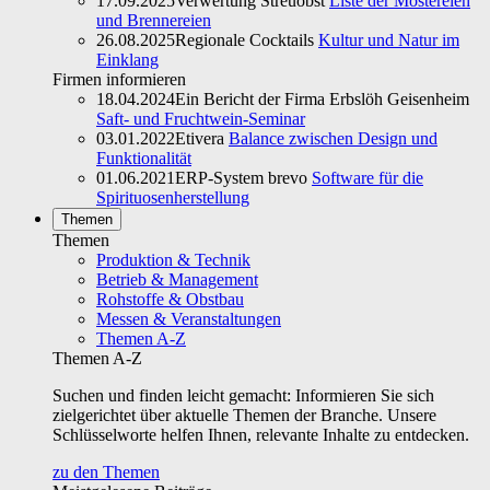
17.09.2025
Verwertung Streuobst
Liste der Mostereien
und Brennereien
26.08.2025
Regionale Cocktails
Kultur und Natur im
Einklang
Firmen informieren
18.04.2024
Ein Bericht der Firma Erbslöh Geisenheim
Saft- und Fruchtwein-Seminar
03.01.2022
Etivera
Balance zwischen Design und
Funktionalität
01.06.2021
ERP-System brevo
Software für die
Spirituosenherstellung
Themen
Themen
Produktion & Technik
Betrieb & Management
Rohstoffe & Obstbau
Messen & Veranstaltungen
Themen A-Z
Themen A-Z
Suchen und finden leicht gemacht: Informieren Sie sich
zielgerichtet über aktuelle Themen der Branche. Unsere
Schlüsselworte helfen Ihnen, relevante Inhalte zu entdecken.
zu den Themen