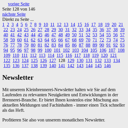
vorige Seite
Seite 128
von 146
nächste Seite
Direkt zu Seite ...
1
2
3
4
5
6
7
8
9
10
11
12
13
14
15
16
17
18
19
20
21
22
23
24
25
26
27
28
29
30
31
32
33
34
35
36
37
38
39
40
41
42
43
44
45
46
47
48
49
50
51
52
53
54
55
56
57
58
59
60
61
62
63
64
65
66
67
68
69
70
71
72
73
74
75
76
77
78
79
80
81
82
83
84
85
86
87
88
89
90
91
92
93
94
95
96
97
98
99
100
101
102
103
104
105
106
107
108
109
110
111
112
113
114
115
116
117
118
119
120
121
122
123
124
125
126
127
128
129
130
131
132
133
134
135
136
137
138
139
140
141
142
143
144
145
146
Newsletter
Mit unserem Kleinbrennerei-Newsletter halten wir Sie auf dem
Laufenden zu relevanten Neuigkeiten und Entwicklungen in der
Brennerei-Branche. Er bietet Ihnen kostenlos eine Mischung aus
aktuellen Meldungen und Fachinhalten - immer einen Tick schneller
als das Heft.
Profitieren Sie also von unserem monatlichen Newsletter.