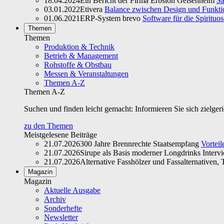
18.04.2024
Ein Bericht der Firma Erbslöh Geisenheim
Sa
03.01.2022
Etivera
Balance zwischen Design und Funktio
01.06.2021
ERP-System brevo
Software für die Spirituo
Themen
Themen
Produktion & Technik
Betrieb & Management
Rohstoffe & Obstbau
Messen & Veranstaltungen
Themen A-Z
Themen A-Z
Suchen und finden leicht gemacht: Informieren Sie sich zielger
zu den Themen
Meistgelesene Beiträge
21.07.2026
300 Jahre Brennrechte Staatsempfang
Vorteil
21.07.2026
Sirupe als Basis moderner Longdrinks Interv
21.07.2026
Alternative Fasshölzer und Fassalternativen, T
Magazin
Magazin
Aktuelle Ausgabe
Archiv
Sonderhefte
Newsletter