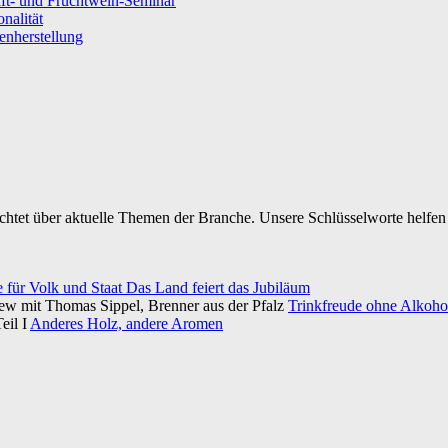
ft- und Fruchtwein-Seminar
nalität
senherstellung
ichtet über aktuelle Themen der Branche. Unsere Schlüsselworte helfen 
e für Volk und Staat Das Land feiert das Jubiläum
iew mit Thomas Sippel, Brenner aus der Pfalz
Trinkfreude ohne Alkohol
eil I
Anderes Holz, andere Aromen