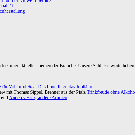
ft- und Fruchtwein-Seminar
nalität
senherstellung
ichtet über aktuelle Themen der Branche. Unsere Schlüsselworte helfen 
e für Volk und Staat Das Land feiert das Jubiläum
iew mit Thomas Sippel, Brenner aus der Pfalz
Trinkfreude ohne Alkohol
eil I
Anderes Holz, andere Aromen