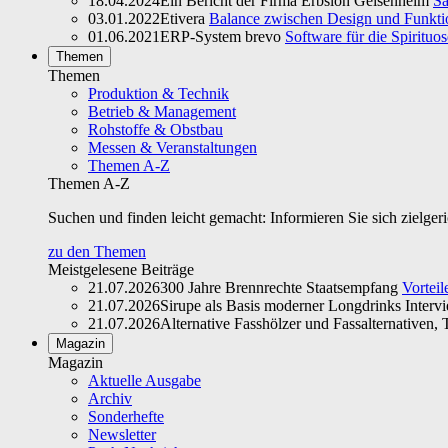
18.04.2024
Ein Bericht der Firma Erbslöh Geisenheim
Sa
03.01.2022
Etivera
Balance zwischen Design und Funktio
01.06.2021
ERP-System brevo
Software für die Spirituo
Themen
Themen
Produktion & Technik
Betrieb & Management
Rohstoffe & Obstbau
Messen & Veranstaltungen
Themen A-Z
Themen A-Z
Suchen und finden leicht gemacht: Informieren Sie sich zielger
zu den Themen
Meistgelesene Beiträge
21.07.2026
300 Jahre Brennrechte Staatsempfang
Vorteil
21.07.2026
Sirupe als Basis moderner Longdrinks Interv
21.07.2026
Alternative Fasshölzer und Fassalternativen, T
Magazin
Magazin
Aktuelle Ausgabe
Archiv
Sonderhefte
Newsletter