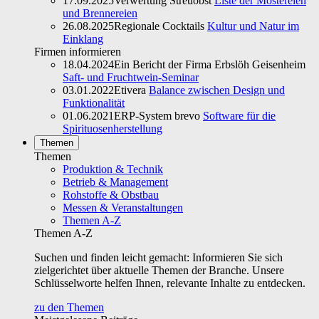
17.09.2025
Verwertung Streuobst
Liste der Mostereien
und Brennereien
26.08.2025
Regionale Cocktails
Kultur und Natur im
Einklang
Firmen informieren
18.04.2024
Ein Bericht der Firma Erbslöh Geisenheim
Saft- und Fruchtwein-Seminar
03.01.2022
Etivera
Balance zwischen Design und
Funktionalität
01.06.2021
ERP-System brevo
Software für die
Spirituosenherstellung
Themen
Themen
Produktion & Technik
Betrieb & Management
Rohstoffe & Obstbau
Messen & Veranstaltungen
Themen A-Z
Themen A-Z
Suchen und finden leicht gemacht: Informieren Sie sich
zielgerichtet über aktuelle Themen der Branche. Unsere
Schlüsselworte helfen Ihnen, relevante Inhalte zu entdecken.
zu den Themen