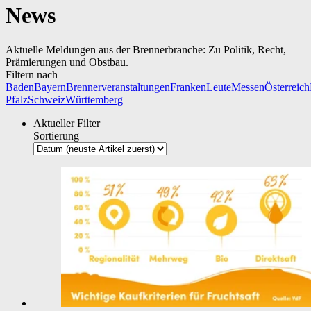
News
Aktuelle Meldungen aus der Brennerbranche: Zu Politik, Recht,
Prämierungen und Obstbau.
Filtern nach
Baden
Bayern
Brennerveranstaltungen
Franken
Leute
Messen
Österreich
Pfalz
Schweiz
Württemberg
Aktueller Filter
Sortierung