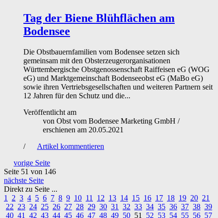
Tag der Biene
Blühflächen am
Bodensee
Die Obstbauernfamilien vom Bodensee setzen sich
gemeinsam mit den Obsterzeugerorganisationen
Württembergische Obstgenossenschaft Raiffeisen eG (WOG
eG) und Marktgemeinschaft Bodenseeobst eG (MaBo eG)
sowie ihren Vertriebsgesellschaften und weiteren Partnern seit
12 Jahren für den Schutz und die...
Veröffentlicht am
von
Obst vom Bodensee Marketing GmbH
/
erschienen am
20.05.2021
/
Artikel kommentieren
vorige Seite
Seite 51
von 146
nächste Seite
Direkt zu Seite ...
1
2
3
4
5
6
7
8
9
10
11
12
13
14
15
16
17
18
19
20
21
22
23
24
25
26
27
28
29
30
31
32
33
34
35
36
37
38
39
40
41
42
43
44
45
46
47
48
49
50
51
52
53
54
55
56
57