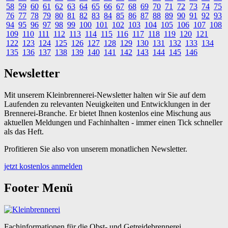
58
59
60
61
62
63
64
65
66
67
68
69
70
71
72
73
74
75
76
77
78
79
80
81
82
83
84
85
86
87
88
89
90
91
92
93
94
95
96
97
98
99
100
101
102
103
104
105
106
107
108
109
110
111
112
113
114
115
116
117
118
119
120
121
122
123
124
125
126
127
128
129
130
131
132
133
134
135
136
137
138
139
140
141
142
143
144
145
146
Newsletter
Mit unserem Kleinbrennerei-Newsletter halten wir Sie auf dem
Laufenden zu relevanten Neuigkeiten und Entwicklungen in der
Brennerei-Branche. Er bietet Ihnen kostenlos eine Mischung aus
aktuellen Meldungen und Fachinhalten - immer einen Tick schneller
als das Heft.
Profitieren Sie also von unserem monatlichen Newsletter.
jetzt kostenlos anmelden
Footer Menü
Fachinformationen für die Obst- und Getreidebrennerei