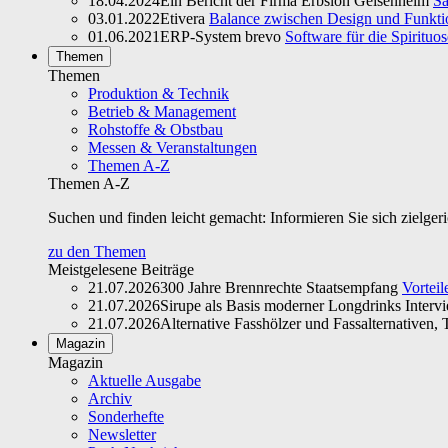
18.04.2024
Ein Bericht der Firma Erbslöh Geisenheim
Sa
03.01.2022
Etivera
Balance zwischen Design und Funktio
01.06.2021
ERP-System brevo
Software für die Spirituo
Themen
Themen
Produktion & Technik
Betrieb & Management
Rohstoffe & Obstbau
Messen & Veranstaltungen
Themen A-Z
Themen A-Z
Suchen und finden leicht gemacht: Informieren Sie sich zielger
zu den Themen
Meistgelesene Beiträge
21.07.2026
300 Jahre Brennrechte Staatsempfang
Vorteil
21.07.2026
Sirupe als Basis moderner Longdrinks Interv
21.07.2026
Alternative Fasshölzer und Fassalternativen, T
Magazin
Magazin
Aktuelle Ausgabe
Archiv
Sonderhefte
Newsletter