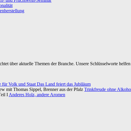
ft- und Fruchtwein-Seminar
nalität
senherstellung
ichtet über aktuelle Themen der Branche. Unsere Schlüsselworte helfen 
e für Volk und Staat Das Land feiert das Jubiläum
iew mit Thomas Sippel, Brenner aus der Pfalz
Trinkfreude ohne Alkohol
eil I
Anderes Holz, andere Aromen