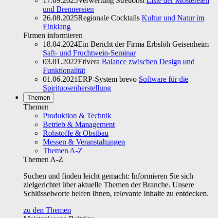
17.09.2025
Verwertung Streuobst
Liste der Mostereien
und Brennereien
26.08.2025
Regionale Cocktails
Kultur und Natur im
Einklang
Firmen informieren
18.04.2024
Ein Bericht der Firma Erbslöh Geisenheim
Saft- und Fruchtwein-Seminar
03.01.2022
Etivera
Balance zwischen Design und
Funktionalität
01.06.2021
ERP-System brevo
Software für die
Spirituosenherstellung
Themen
Themen
Produktion & Technik
Betrieb & Management
Rohstoffe & Obstbau
Messen & Veranstaltungen
Themen A-Z
Themen A-Z
Suchen und finden leicht gemacht: Informieren Sie sich
zielgerichtet über aktuelle Themen der Branche. Unsere
Schlüsselworte helfen Ihnen, relevante Inhalte zu entdecken.
zu den Themen