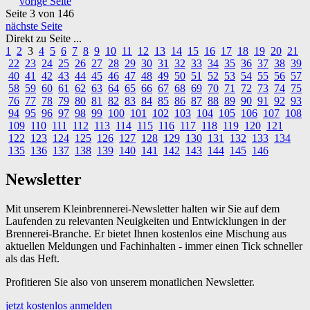
vorige Seite
Seite 3
von 146
nächste Seite
Direkt zu Seite ...
1
2
3
4
5
6
7
8
9
10
11
12
13
14
15
16
17
18
19
20
21
22
23
24
25
26
27
28
29
30
31
32
33
34
35
36
37
38
39
40
41
42
43
44
45
46
47
48
49
50
51
52
53
54
55
56
57
58
59
60
61
62
63
64
65
66
67
68
69
70
71
72
73
74
75
76
77
78
79
80
81
82
83
84
85
86
87
88
89
90
91
92
93
94
95
96
97
98
99
100
101
102
103
104
105
106
107
108
109
110
111
112
113
114
115
116
117
118
119
120
121
122
123
124
125
126
127
128
129
130
131
132
133
134
135
136
137
138
139
140
141
142
143
144
145
146
Newsletter
Mit unserem Kleinbrennerei-Newsletter halten wir Sie auf dem
Laufenden zu relevanten Neuigkeiten und Entwicklungen in der
Brennerei-Branche. Er bietet Ihnen kostenlos eine Mischung aus
aktuellen Meldungen und Fachinhalten - immer einen Tick schneller
als das Heft.
Profitieren Sie also von unserem monatlichen Newsletter.
jetzt kostenlos anmelden