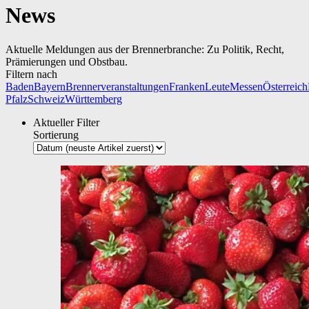
News
Aktuelle Meldungen aus der Brennerbranche: Zu Politik, Recht,
Prämierungen und Obstbau.
Filtern nach
Baden
Bayern
Brennerveranstaltungen
Franken
Leute
Messen
Österreich
Pfalz
Schweiz
Württemberg
Aktueller Filter
Sortierung