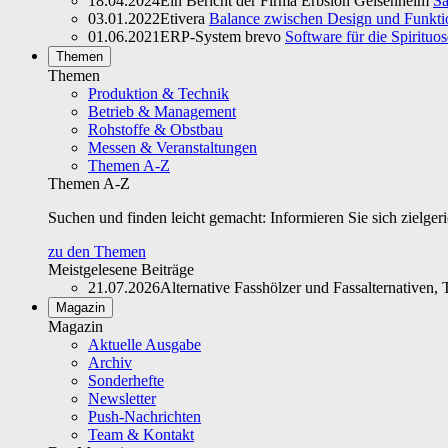
18.04.2024
Ein Bericht der Firma Erbslöh Geisenheim
Sa
03.01.2022
Etivera
Balance zwischen Design und Funktio
01.06.2021
ERP-System brevo
Software für die Spirituo
Themen
Themen
Produktion & Technik
Betrieb & Management
Rohstoffe & Obstbau
Messen & Veranstaltungen
Themen A-Z
Themen A-Z
Suchen und finden leicht gemacht: Informieren Sie sich zielger
zu den Themen
Meistgelesene Beiträge
21.07.2026
Alternative Fasshölzer und Fassalternativen, T
Magazin
Magazin
Aktuelle Ausgabe
Archiv
Sonderhefte
Newsletter
Push-Nachrichten
Team & Kontakt