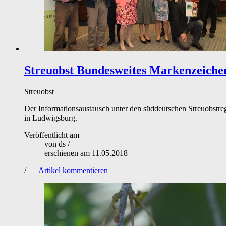
Streuobst
Bundesweites Markenzeichen
Streuobst
Der Informationsaustausch unter den süddeutschen Streuobst
in Ludwigsburg.
Veröffentlicht am
von
ds
/
erschienen am
11.05.2018
/
Artikel kommentieren